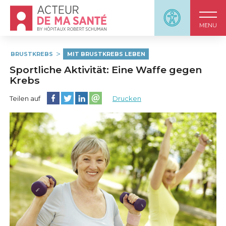
Accueil - Acteur de ma santé, by HôpitauxRobert S
Panneau d'accessi
MENU
BRUSTKREBS
MIT BRUSTKREBS LEBEN
Sportliche Aktivität: Eine Waffe gegen
Krebs
Diese Seite auf Facebook teilen
Diese Seite auf Twitter teilen
Diese Seite auf LinkedIn teilen
Partager cette page sur email
Teilen auf
Drucken