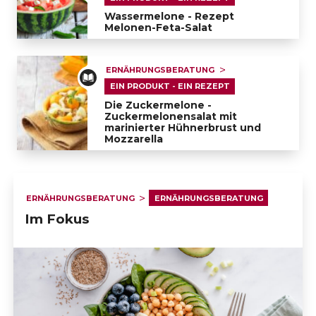
                            ERNÄHRUNGSBERATUNG UND 
Wassermelone - Rezept
ALTERSMEDIZIN                        
Melonen-Feta-Salat
Wassermelone - Rezept Melonen-Feta-Salat
                            ERNÄHRUNGSBERATUNG UND 
ERNÄHRUNGSBERATUNG
POLYARTHRITIS                        
EIN PRODUKT - EIN REZEPT
Die Zuckermelone -
Zuckermelonensalat mit
marinierter Hühnerbrust und
                            ERNÄHRUNGSBERATUNG UND 
Mozzarella
HERZKRANKHEITEN                        
Die Zuckermelone - Zuckermelonensalat mit marini
                            EIN PRODUKT - EIN REZEPT                        
ERNÄHRUNGSBERATUNG
ERNÄHRUNGSBERATUNG
Im Fokus
                            GLUTENFREIE REZEPTE                        