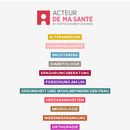
Accueil - Acteur de ma santé, by Hôp
ALTERSMEDIZIN
AUGENHEILKUNDE
BRUSTKREBS
DIABETOLOGIE
ERNÄHRUNGSBERATUNG
FORSCHUNG AM LIH
GESUNDHEIT UND WOHLBEFINDEN DER FRAU
HERZKRANKHEITEN
NEUROLOGIE
NIERENERKRANKUNG
ORTHOPÄDIE