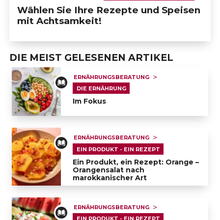
Wählen Sie Ihre Rezepte und Speisen
mit Achtsamkeit!
                            ERNÄHRUNGSBERATUNG UND COVID-
19                        
DIE MEIST GELESENEN ARTIKEL
                            ERNÄHRUNGSBERATUNG UND 
DEPRESSION                        
ERNÄHRUNGSBERATUNG
DIE ERNÄHRUNG
Im Fokus
                            ERNÄHRUNGSBERATUNG UND 
DIABETES                        
Im Fokus
ERNÄHRUNGSBERATUNG
                            ERNÄHRUNGSBERATUNG UND 
EIN PRODUKT - EIN REZEPT
SCHWANGERSCHAFT                        
Ein Produkt, ein Rezept: Orange –
Orangensalat nach
marokkanischer Art
                            ERNÄHRUNGSBERATUNG UND 
Ein Produkt, ein Rezept: Orange – Orangensalat nac
NIERENERKRANKUNG                        
ERNÄHRUNGSBERATUNG
EIN PRODUKT - EIN REZEPT