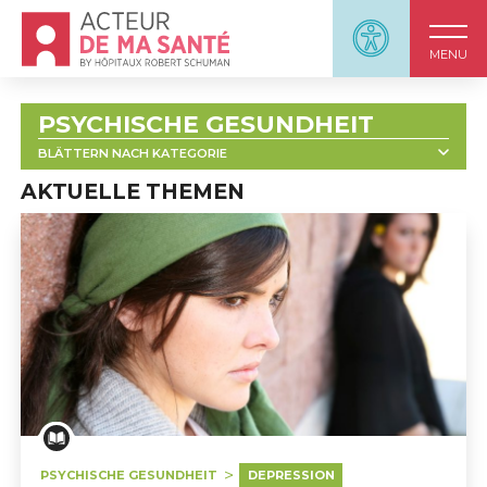
Accueil - Acteur de ma santé, by HôpitauxRobert S
Panneau d'accessi
MENU
PSYCHISCHE GESUNDHEIT
BLÄTTERN NACH KATEGORIE
AKTUELLE THEMEN
ALLE
                            PSYCHOSE                        
                            DEPRESSION                        
                            BIPOLARE STÖRUNGEN                        
                            DEPRESSIONEN VORBEUGEN                        
Was ist eine Depression?
PSYCHISCHE GESUNDHEIT
DEPRESSION