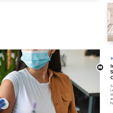
Pä
P
I
S
S
L
d
a
f
ERT SCHUMAN
HÔPITAUX ROBERT SCHUMAN