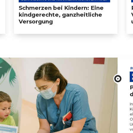
Schmerzen bei Kindern: Eine
kindgerechte, ganzheitliche
Versorgung
P
P
I
K
e
O
U
v