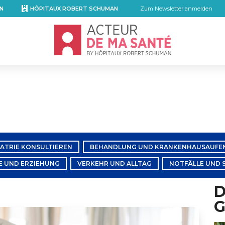
N
HÔPITAUX ROBERT SCHUMAN
Zum Newsletter anmelden
Accueil - Acteur de ma santé, by Hôpita
IATRIE KONSULTIEREN
BEHANDLUNG UND KRANKENHAUSAUFE
IE UND ERZIEHUNG
VERKEHR UND ALLTAG
NOTFÄLLE UND 
D
G