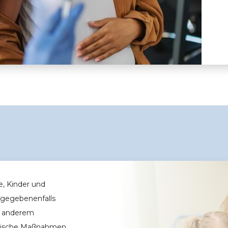
esundheitsvorsorge
e, Kinder und
– gegebenenfalls
er anderem
gerische Maßnahmen