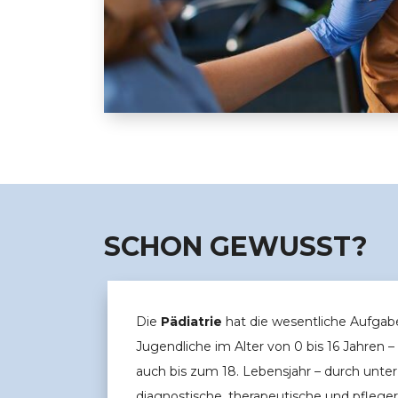
Impfen von Geburt an: Eine Säule der G
SCHON GEWUSST?
Die
Pädiatrie
hat die wesentliche Aufgab
Jugendliche im Alter von 0 bis 16 Jahren 
auch bis zum 18. Lebensjahr – durch unt
diagnostische, therapeutische und pfle