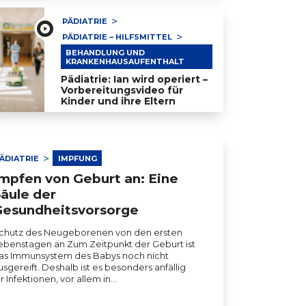
PÄDIATRIE
PÄDIATRIE – HILFSMITTEL
BEHANDLUNG UND
KRANKENHAUSAUFENTHALT
Pädiatrie: Ian wird operiert –
Vorbereitungsvideo für
Kinder und ihre Eltern
diatrie: Ian wird operiert – Vorbereitungsvideo für Kinde
ÄDIATRIE
IMPFUNG
mpfen von Geburt an: Eine
äule der
Gesundheitsvorsorge
chutz des Neugeborenen von den ersten
ebenstagen an Zum Zeitpunkt der Geburt ist
as Immunsystem des Babys noch nicht
usgereift. Deshalb ist es besonders anfällig
ür Infektionen, vor allem in…