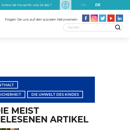
FR
DE
Acteur de ma santé, was ist das ?
uxRobert Schuman
Folgen Sie uns auf den sozialen Netzwerken
NTHALT
SICHERHEIT
DIE UMWELT DES KINDES
IE MEIST
ELESENEN ARTIKEL