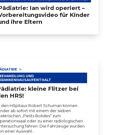
Pädiatrie: Ian wird operiert –
Vorbereitungsvideo für Kinder
und ihre Eltern
ÄDIATRIE
BEHANDLUNG UND
KRANKENHAUSAUFENTHALT
ädiatrie: kleine Flitzer bei
den HRS!
n den Hôpitaux Robert Schuman können
inder ab sofort mit einem der sieben
lektrischen „Petits Bolides“ zum
perationssaal oder zu einer radiologischen
ntersuchung fahren. Die Fahrzeuge wurden
on einer Auswahl…