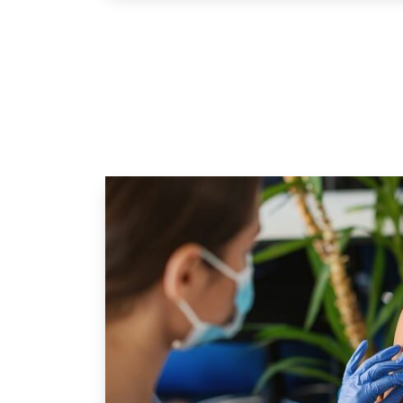
GESONDHEETZENTRUM
FONDATION HÔPITAUX ROB