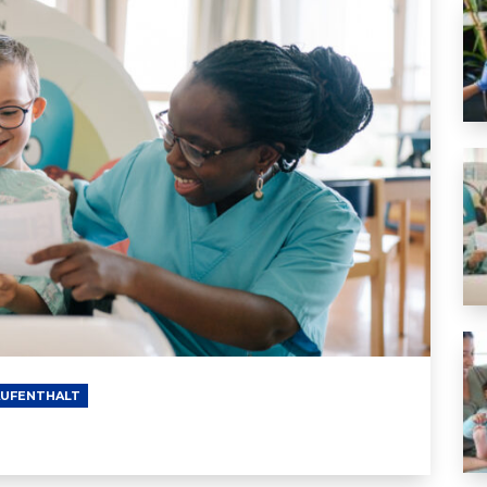
Im
Ei
AUFENTHALT
Sc