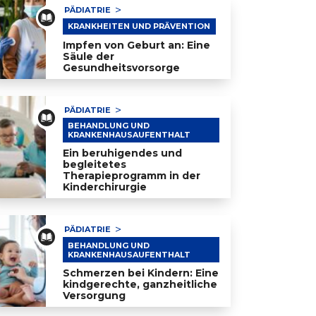
PÄDIATRIE
KRANKHEITEN UND PRÄVENTION
Impfen von Geburt an: Eine
Säule der
Gesundheitsvorsorge
pfen von Geburt an: Eine Säule der Gesundheitsvorsor
PÄDIATRIE
BEHANDLUNG UND
KRANKENHAUSAUFENTHALT
Ein beruhigendes und
begleitetes
Therapieprogramm in der
Kinderchirurgie
n beruhigendes und begleitetes Therapieprogramm in d
PÄDIATRIE
BEHANDLUNG UND
KRANKENHAUSAUFENTHALT
Schmerzen bei Kindern: Eine
kindgerechte, ganzheitliche
Versorgung
hmerzen bei Kindern: Eine kindgerechte, ganzheitliche