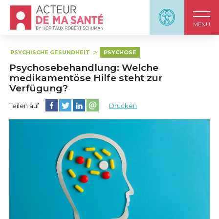
Accueil - Acteur de ma santé, by HôpitauxRobert S
Panneau d'accessi
MENU
PSYCHISCHE GESUNDHEIT
PSYCHOSE
Psychosebehandlung: Welche
medikamentöse Hilfe steht zur
Verfügung?
Diese Seite auf Facebook teilen
Diese Seite auf Twitter teilen
Diese Seite auf LinkedIn teilen
Partager cette page sur email
Teilen auf
Drucken