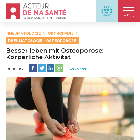
Accueil - Acteur de ma santé, by HôpitauxRobert S
Panneau d'accessi
MENU
RHEUMATOLOGIE
ORTHOPÄDIE
RHEUMATOLOGIE - OSTEOPOROSE
Besser leben mit Osteoporose:
Körperliche Aktivität
Diese Seite auf Facebook teilen
Diese Seite auf Twitter teilen
Diese Seite auf LinkedIn teilen
Partager cette page sur email
Teilen auf
Drucken