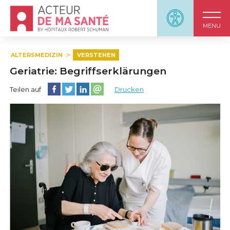
Accueil - Acteur de ma santé, by HôpitauxRobert S
Panneau d'accessi
MENU
ALTERSMEDIZIN
VERSTEHEN
Geriatrie: Begriffserklärungen
Diese Seite auf Facebook teilen
Diese Seite auf Twitter teilen
Diese Seite auf LinkedIn teilen
Partager cette page sur email
Teilen auf
Drucken