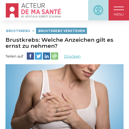
Accueil - Acteur de ma santé, by HôpitauxRobert S
Panneau d'accessi
MENU
BRUSTKREBS
BRUSTKREBS VERSTEHEN
Brustkrebs: Welche Anzeichen gilt es
ernst zu nehmen?
Diese Seite auf Facebook teilen
Diese Seite auf Twitter teilen
Diese Seite auf LinkedIn teilen
Partager cette page sur email
Teilen auf
Drucken