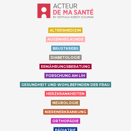
Accueil - Acteur de ma santé, by Hôp
ALTERSMEDIZIN
AUGENHEILKUNDE
BRUSTKREBS
DIABETOLOGIE
ERNÄHRUNGSBERATUNG
FORSCHUNG AM LIH
GESUNDHEIT UND WOHLBEFINDEN DER FRAU
HERZKRANKHEITEN
NEUROLOGIE
NIERENERKRANKUNG
ORTHOPÄDIE
PÄDIATRIE