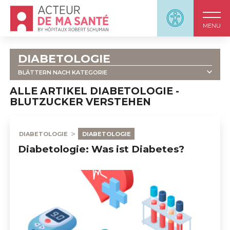
Accueil - Acteur de ma santé, by HôpitauxRobert S
Panneau d'accessi
MENU
DIABETOLOGIE
BLÄTTERN NACH KATEGORIE
ALLE
ALLE ARTIKEL DIABETOLOGIE -
BLUTZUCKER VERSTEHEN
                            DIABETOLOGIE - 
INFORMATIONSMATERIAL                        
DIABETOLOGIE
DIABETOLOGIE
Diabetologie: Was ist Diabetes?
                            BLUTZUCKER VERSTEHEN                        
                            INSULIN VERSTEHEN                        
                            HYPERGLYKÄMIE                        