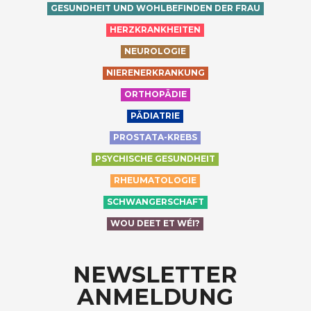
GESUNDHEIT UND WOHLBEFINDEN DER FRAU
HERZKRANKHEITEN
NEUROLOGIE
NIERENERKRANKUNG
ORTHOPÄDIE
PÄDIATRIE
PROSTATA-KREBS
PSYCHISCHE GESUNDHEIT
RHEUMATOLOGIE
SCHWANGERSCHAFT
WOU DEET ET WÉI?
NEWSLETTER
ANMELDUNG