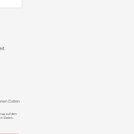
it
genen Daten
zug auf den
en Daten,