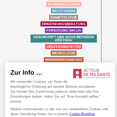
AUGENHEILKUNDE
BRUSTKREBS
DIABETOLOGIE
ERNÄHRUNGSBERATUNG
FORSCHUNG AM LIH
GESUNDHEIT UND WOHLBEFINDEN
DER FRAU
HERZKRANKHEITEN
NEUROLOGIE
NIERENERKRANKUNG
ORTHOPÄDIE
PÄDIATRIE
PROSTATA-KREBS
PSYCHISCHE GESUNDHEIT
RHEUMATOLOGIE
SCHWANGERSCHAFT
WOU DEET ET WÉI?