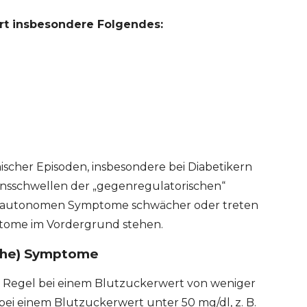
rt insbesondere Folgendes:
scher Episoden, insbesondere bei Diabetikern
ionsschwellen der „gegenregulatorischen“
 autonomen Symptome schwächer oder treten
mptome im Vordergrund stehen.
sche) Symptome
r Regel bei einem Blutzuckerwert von weniger
ERT SCHUMAN
HÔPITAUX ROBERT SCHUMAN
 bei einem Blutzuckerwert unter 50 mg/dl, z. B.