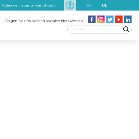
FR
DE
Acteur de ma santé, was ist das ?
uxRobert Schuman
Folgen Sie uns auf den sozialen Netzwerken