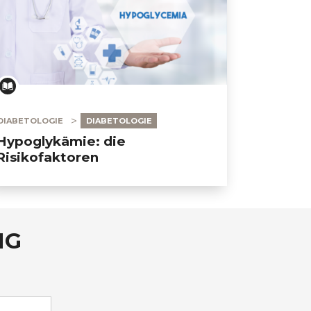
DIABETOLOGIE
DIABETOLOGIE
Hypoglykämie: die
Risikofaktoren
NG