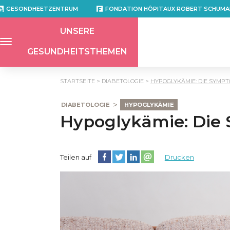
GESONDHEETZENTRUM
FONDATION HÔPITAUX ROBERT SCHUMA
UNSERE
GESUNDHEITSTHEMEN
STARTSEITE
DIABETOLOGIE
HYPOGLYKÄMIE: DIE SYMP
DIABETOLOGIE
HYPOGLYKÄMIE
Hypoglykämie: Die
Diese Seite auf Facebook teilen
Diese Seite auf Twitter teilen
Diese Seite auf LinkedIn teilen
Partager cette page sur e
Teilen auf
Drucken