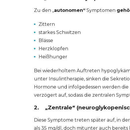
Zu den „
autonomen“
Symptomen
gehö
Zittern
starkes Schwitzen
Blässe
Herzklopfen
Heißhunger
Bei wiederholtem Auftreten hypoglykämi
unter Insulintherapie, sinken die Sekret
Hormone und infolgedessen werden die
verzögert auf, sodass die zentralen Sy
2. „Zentrale“ (neuroglykopeni
Diese Symptome treten später auf, in de
GESONDHEETZENTRUM
FONDATION HÔPITAUX ROB
als 35 mg/dl, doch mitunter auch bereits