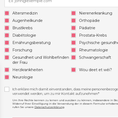
Altersmedizin
Nierenerkrankung
Augenheilkunde
Orthopädie
Brustkrebs
Pädiatrie
Diabétologie
Prostata-Krebs
Ernährungsberatung
Psychische gesundhe
Forschung
Rheumatologie
Gesundheit und Wohlbefinden
Schwangerschaft
der Frau
Herzkrankheiten
Wou deet et wéi?
Neurologie
Ich erkläre mich damit einverstanden, dass meine personenbezo
verwendet werden, um zu mir Kontakt aufzunehmen*
Um Ihre Rechte kennen zu lernen und ausüben zu können, insbesondere in Be
Widerruf Ihrer Einwilligung in die Verwendung der in diesem Formular erhoben
rufen Sie unsere
Datenschutzerklärung
.