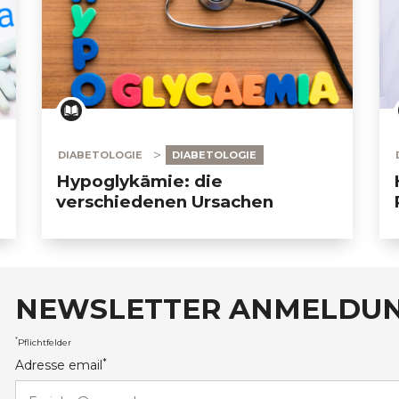
DIABETOLOGIE
DIABETOLOGIE
Hypoglykämie: die
verschiedenen Ursachen
NEWSLETTER ANMELDU
auxRobert Schuman
*
Pflichtfelder
*
Adresse email