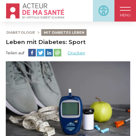
Accueil - Acteur de ma santé, by HôpitauxRobert S
Panneau d'accessi
MENU
DIABETOLOGIE
MIT DIABETES LEBEN
Leben mit Diabetes: Sport
Diese Seite auf Facebook teilen
Diese Seite auf Twitter teilen
Diese Seite auf LinkedIn teilen
Partager cette page sur email
Teilen auf
Drucken