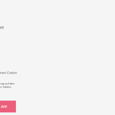
it
genen Daten
zug auf den
en Daten,