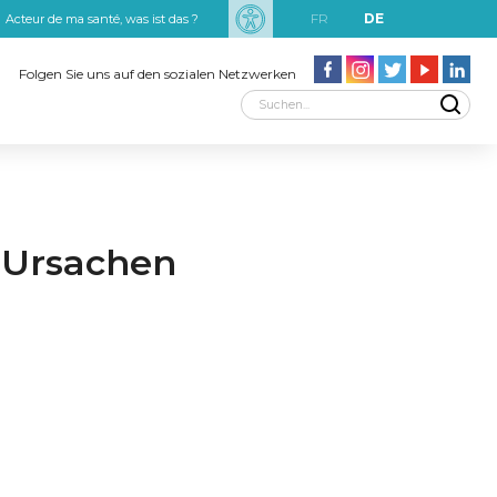
FR
DE
Acteur de ma santé, was ist das ?
uxRobert Schuman
Folgen Sie uns auf den sozialen Netzwerken
 Ursachen