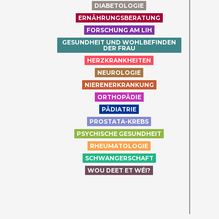
DIABETOLOGIE
ERNÄHRUNGSBERATUNG
FORSCHUNG AM LIH
GESUNDHEIT UND WOHLBEFINDEN
DER FRAU
HERZKRANKHEITEN
NEUROLOGIE
NIERENERKRANKUNG
ORTHOPÄDIE
PÄDIATRIE
PROSTATA-KREBS
PSYCHISCHE GESUNDHEIT
RHEUMATOLOGIE
SCHWANGERSCHAFT
WOU DEET ET WÉI?