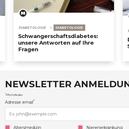
DIABETOLOGIE
DIABETOLOGIE
Schwangerschaftsdiabetes:
unsere Antworten auf Ihre
Fragen
NEWSLETTER ANMELDU
auxRobert Schuman
*
Pflichtfelder
*
Adresse email
Altersmedizin
Nierenerkrankung