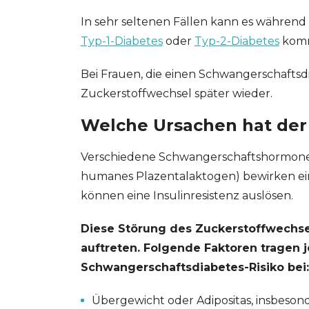
In sehr seltenen Fällen kann es während
Typ-1-Diabetes
oder
Typ-2-Diabetes
kom
Bei Frauen, die einen Schwangerschaftsdi
Zuckerstoffwechsel später wieder.
Welche Ursachen hat der
Verschiedene Schwangerschaftshormone (C
humanes Plazentalaktogen) bewirken ei
können eine Insulinresistenz auslösen.
Diese Störung des Zuckerstoffwechse
auftreten. Folgende Faktoren tragen
Schwangerschaftsdiabetes-Risiko bei:
Übergewicht oder Adipositas, insbeson
GESONDHEETZENTRUM
FONDATION HÔPITAUX ROB