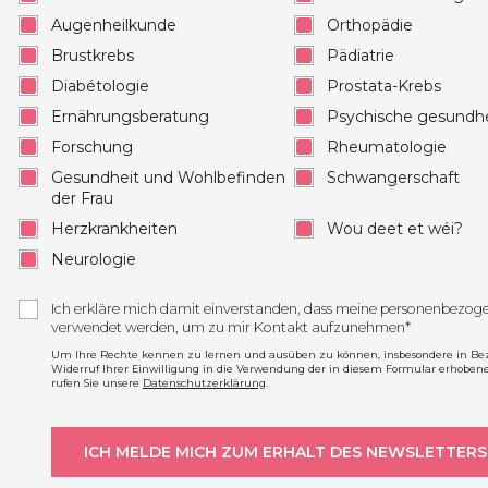
Augenheilkunde
Orthopädie
Brustkrebs
Pädiatrie
Diabétologie
Prostata-Krebs
Ernährungsberatung
Psychische gesundhe
Forschung
Rheumatologie
Gesundheit und Wohlbefinden
Schwangerschaft
der Frau
Herzkrankheiten
Wou deet et wéi?
Neurologie
Ich erkläre mich damit einverstanden, dass meine personenbezo
verwendet werden, um zu mir Kontakt aufzunehmen*
Um Ihre Rechte kennen zu lernen und ausüben zu können, insbesondere in Be
Widerruf Ihrer Einwilligung in die Verwendung der in diesem Formular erhoben
rufen Sie unsere
Datenschutzerklärung
.