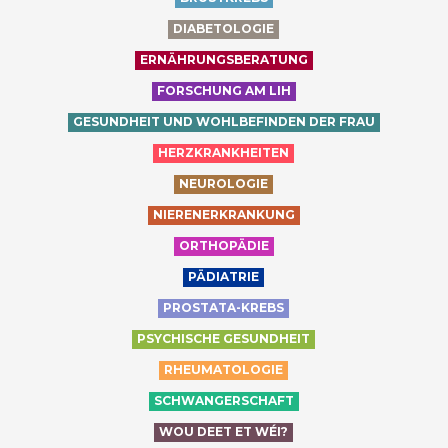
DIABETOLOGIE
ERNÄHRUNGSBERATUNG
FORSCHUNG AM LIH
GESUNDHEIT UND WOHLBEFINDEN DER FRAU
HERZKRANKHEITEN
NEUROLOGIE
NIERENERKRANKUNG
ORTHOPÄDIE
PÄDIATRIE
PROSTATA-KREBS
PSYCHISCHE GESUNDHEIT
RHEUMATOLOGIE
SCHWANGERSCHAFT
WOU DEET ET WÉI?