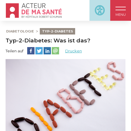
Accueil - Acteur de ma santé, by HôpitauxRobert S
Panneau d'accessi
MENU
DIABETOLOGIE
TYP-2-DIABETES
Typ-2-Diabetes: Was ist das?
Diese Seite auf Facebook teilen
Diese Seite auf Twitter teilen
Diese Seite auf LinkedIn teilen
Partager cette page sur email
Teilen auf
Drucken