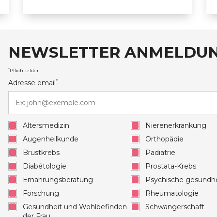
NEWSLETTER ANMELDU
auxRobert Schuman
*
Pflichtfelder
*
Adresse email
Altersmedizin
Nierenerkrankung
Augenheilkunde
Orthopädie
Brustkrebs
Pädiatrie
Diabétologie
Prostata-Krebs
Ernährungsberatung
Psychische gesundhe
Forschung
Rheumatologie
Gesundheit und Wohlbefinden
Schwangerschaft
der Frau