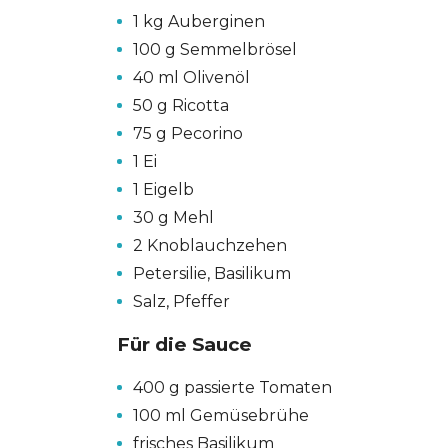
1 kg Auberginen
100 g Semmelbrösel
40 ml Olivenöl
50 g Ricotta
75 g Pecorino
1 Ei
1 Eigelb
30 g Mehl
2 Knoblauchzehen
Petersilie, Basilikum
Salz, Pfeffer
Für die Sauce
400 g passierte Tomaten
100 ml Gemüsebrühe
GESONDHEETZENTRUM
FONDATION HÔPITAUX ROB
frisches Basilikum