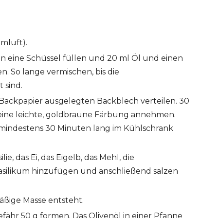
mluft).
in eine Schüssel füllen und 20 ml Öl und einen
n. So lange vermischen, bis die
 sind.
Backpapier ausgelegten Backblech verteilen. 30
 eine leichte, goldbraune Färbung annehmen.
d mindestens 30 Minuten lang im Kühlschrank
ie, das Ei, das Eigelb, das Mehl, die
asilikum hinzufügen und anschließend salzen
äßige Masse entsteht.
ähr 50 g formen. Das Olivenöl in einer Pfanne