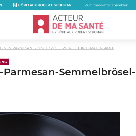
N
HÔPITAUX ROBERT SCHUMAN
Zum Newsletter anmelden
Accueil - Acteur de ma santé, by Hôpita
RGINEN-PARMESAN-SEMMELBRÖSEL-POLPETTE IN TOMATENSAUCE
UNG
n-Parmesan-Semmelbrösel-P
mail