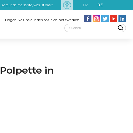
FR
DE
Acteur de ma santé, was ist das ?
uxRobert Schuman
Folgen Sie uns auf den sozialen Netzwerken
olpette in