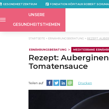
GESONDHEETZENTRUM
FONDATION HÔPITAUX ROBERT SCHUMA
UNSERE
GESUNDHEITSTHEMEN
STARTSEITE
ERNÄHRUNGSBERATUNG
REZEPT: AUBE
ERNÄHRUNGSBERATUNG
MEDITERRANE ERNÄHR
Rezept: Aubergine
Tomatensauce
Diese Seite auf Facebook teilen
Diese Seite auf Twitter teilen
Diese Seite auf LinkedIn teilen
Partager cette page sur e
Teilen auf
Drucken