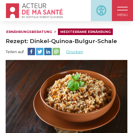
Accueil - Acteur de ma santé, by HôpitauxRobert S
Panneau d'accessi
MENU
ERNÄHRUNGSBERATUNG
MEDITERRANE ERNÄHRUNG
Rezept: Dinkel-Quinoa-Bulgur-Schale
Diese Seite auf Facebook teilen
Diese Seite auf Twitter teilen
Diese Seite auf LinkedIn teilen
Partager cette page sur email
Teilen auf
Drucken