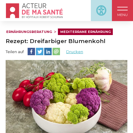
Accueil - Acteur de ma santé, by HôpitauxRobert S
Panneau d'accessi
MENU
ERNÄHRUNGSBERATUNG
MEDITERRANE ERNÄHRUNG
Rezept: Dreifarbiger Blumenkohl
Diese Seite auf Facebook teilen
Diese Seite auf Twitter teilen
Diese Seite auf LinkedIn teilen
Partager cette page sur email
Teilen auf
Drucken