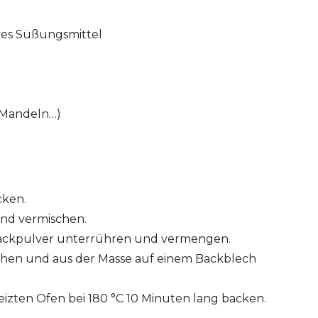
res Süßungsmittel
, Mandeln…)
cken.
und vermischen.
Backpulver unterrühren und vermengen.
schen und aus der Masse auf einem Backblech
eizten Ofen bei 180 °C 10 Minuten lang backen.
ERT SCHUMAN
HÔPITAUX ROBERT SCHUMAN