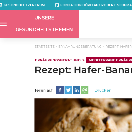
GESONDHEETZENTRUM
FONDATION HÔPITAUX ROBERT SCHUMA
UNSERE
GESUNDHEITSTHEMEN
STARTSEITE
ERNÄHRUNGSBERATUNG
REZEPT: HAFE
ERNÄHRUNGSBERATUNG
MEDITERRANE ERNÄHR
Rezept: Hafer-Bana
Diese Seite auf Facebook teilen
Diese Seite auf Twitter teilen
Diese Seite auf LinkedIn teilen
Partager cette page sur e
Teilen auf
Drucken