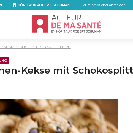
N
HÔPITAUX ROBERT SCHUMAN
Zum Newsletter anmelden
Accueil - Acteur de ma santé, by Hôpita
R-BANANEN-KEKSE MIT SCHOKOSPLITTERN
UNG
nen-Kekse mit Schokosplit
mail