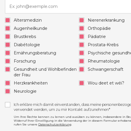
Altersmedizin
Nierenerkrankung
Augenheilkunde
Orthopädie
Brustkrebs
Pädiatrie
Diabétologie
Prostata-Krebs
Ernährungsberatung
Psychische gesundhe
Forschung
Rheumatologie
Gesundheit und Wohlbefinden
Schwangerschaft
der Frau
Herzkrankheiten
Wou deet et wéi?
Neurologie
Ich erkläre mich damit einverstanden, dass meine personenbezo
verwendet werden, um zu mir Kontakt aufzunehmen*
Um Ihre Rechte kennen zu lernen und ausüben zu können, insbesondere in Be
Widerruf Ihrer Einwilligung in die Verwendung der in diesem Formular erhoben
rufen Sie unsere
Datenschutzerklärung
.