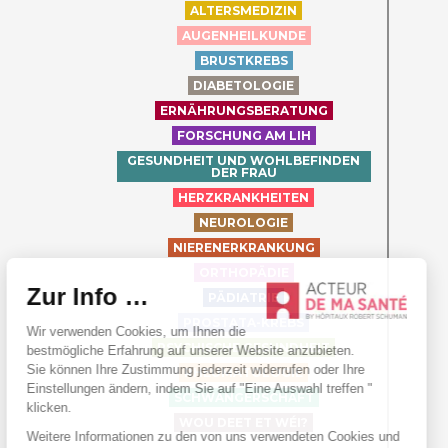
ALTERSMEDIZIN
AUGENHEILKUNDE
BRUSTKREBS
DIABETOLOGIE
ERNÄHRUNGSBERATUNG
FORSCHUNG AM LIH
GESUNDHEIT UND WOHLBEFINDEN
DER FRAU
HERZKRANKHEITEN
NEUROLOGIE
NIERENERKRANKUNG
ORTHOPÄDIE
PÄDIATRIE
PROSTATA-KREBS
PSYCHISCHE GESUNDHEIT
RHEUMATOLOGIE
SCHWANGERSCHAFT
WOU DEET ET WÉI?