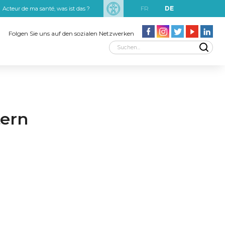
FR
DE
Acteur de ma santé, was ist das ?
uxRobert Schuman
Folgen Sie uns auf den sozialen Netzwerken
tern