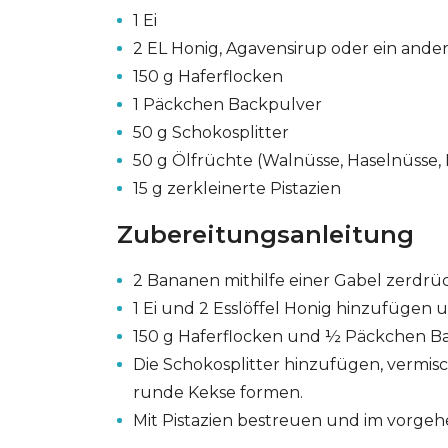
1 Ei
2 EL Honig, Agavensirup oder ein ande
150 g Haferflocken
1 Päckchen Backpulver
50 g Schokosplitter
50 g Ölfrüchte (Walnüsse, Haselnüsse
15 g zerkleinerte Pistazien
Zubereitungsanleitung
2 Bananen mithilfe einer Gabel zerdrü
1 Ei und 2 Esslöffel Honig hinzufügen 
150 g Haferflocken und ½ Päckchen 
Die Schokosplitter hinzufügen, vermi
runde Kekse formen.
Mit Pistazien bestreuen und im vorgeh
GESONDHEETZENTRUM
FONDATION HÔPITAUX ROB