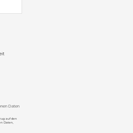
it
genen Daten
zug auf den
en Daten,