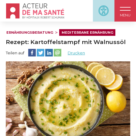
Accueil - Acteur de ma santé, by HôpitauxRobert S
Panneau d'accessi
MENU
ERNÄHRUNGSBERATUNG
MEDITERRANE ERNÄHRUNG
Rezept: Kartoffelstampf mit Walnussöl
Diese Seite auf Facebook teilen
Diese Seite auf Twitter teilen
Diese Seite auf LinkedIn teilen
Partager cette page sur email
Teilen auf
Drucken