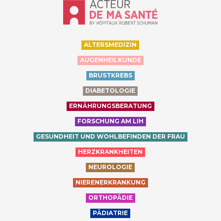
Accueil - Acteur de ma santé, by Hôp
ALTERSMEDIZIN
AUGENHEILKUNDE
BRUSTKREBS
DIABETOLOGIE
ERNÄHRUNGSBERATUNG
FORSCHUNG AM LIH
GESUNDHEIT UND WOHLBEFINDEN DER FRAU
HERZKRANKHEITEN
NEUROLOGIE
NIERENERKRANKUNG
ORTHOPÄDIE
PÄDIATRIE