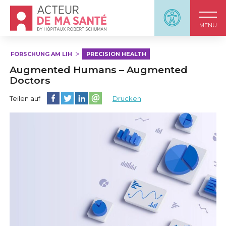
Accueil - Acteur de ma santé, by HôpitauxRobert S
Panneau d'accessi
MENU
FORSCHUNG AM LIH
PRECISION HEALTH
Augmented Humans – Augmented
Doctors
Diese Seite auf Facebook teilen
Diese Seite auf Twitter teilen
Diese Seite auf LinkedIn teilen
Partager cette page sur email
Teilen auf
Drucken