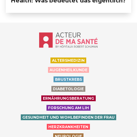
Health: Was bedeutet das eigentlich?
Accueil - Acteur de ma santé, by Hôp
ALTERSMEDIZIN
AUGENHEILKUNDE
BRUSTKREBS
DIABETOLOGIE
ERNÄHRUNGSBERATUNG
FORSCHUNG AM LIH
GESUNDHEIT UND WOHLBEFINDEN DER FRAU
HERZKRANKHEITEN
NEUROLOGIE