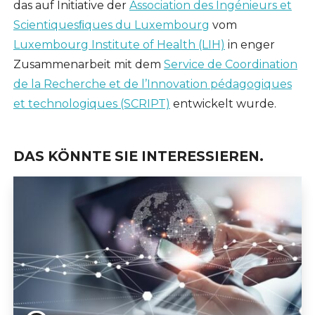
das auf Initiative der
Association des Ingénieurs et
Scientiquesﬁques du Luxembourg
vom
Luxembourg Institute of Health (LIH)
in enger
Zusammenarbeit mit dem
Service de Coordination
de la Recherche et de l’Innovation pédagogiques
et technologiques (SCRIPT)
entwickelt wurde.
DAS KÖNNTE SIE INTERESSIEREN.