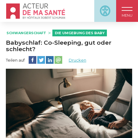
Accueil - Acteur de ma santé, by HôpitauxRobert S
Panneau d'accessi
MENU
SCHWANGERSCHAFT
DIE UMGEBUNG DES BABY
Babyschlaf: Co-Sleeping, gut oder
schlecht?
Diese Seite auf Facebook teilen
Diese Seite auf Twitter teilen
Diese Seite auf LinkedIn teilen
Partager cette page sur email
Teilen auf
Drucken