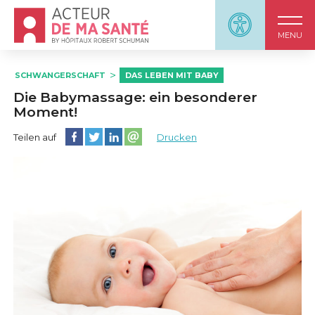
Accueil - Acteur de ma santé, by HôpitauxRobert S
Panneau d'accessi
MENU
SCHWANGERSCHAFT
DAS LEBEN MIT BABY
Die Babymassage: ein besonderer
Moment!
Diese Seite auf Facebook teilen
Diese Seite auf Twitter teilen
Diese Seite auf LinkedIn teilen
Partager cette page sur email
Teilen auf
Drucken