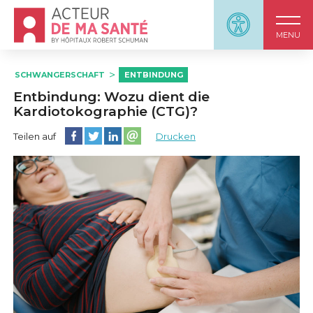
Accueil - Acteur de ma santé, by HôpitauxRobert S
Panneau d'accessi
MENU
SCHWANGERSCHAFT
ENTBINDUNG
Entbindung: Wozu dient die
Kardiotokographie (CTG)?
Diese Seite auf Facebook teilen
Diese Seite auf Twitter teilen
Diese Seite auf LinkedIn teilen
Partager cette page sur email
Teilen auf
Drucken