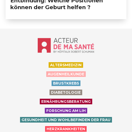
Entbindung: Welche Positionen
können der Geburt helfen ?
Accueil - Acteur de ma santé, by Hôp
ALTERSMEDIZIN
AUGENHEILKUNDE
BRUSTKREBS
DIABETOLOGIE
ERNÄHRUNGSBERATUNG
FORSCHUNG AM LIH
GESUNDHEIT UND WOHLBEFINDEN DER FRAU
HERZKRANKHEITEN