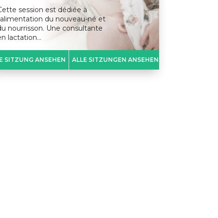
Cette session est dédiée à
l’alimentation du nouveau-né et
du nourrisson. Une consultante
en lactation…
E SITZUNG ANSEHEN
ALLE SITZUNGEN ANSEHEN