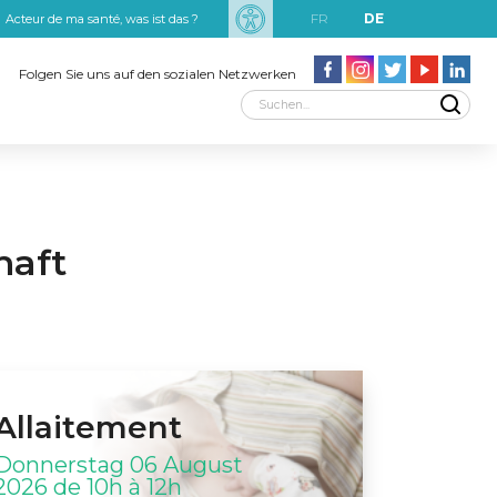
FR
DE
Acteur de ma santé, was ist das ?
uxRobert Schuman
Folgen Sie uns auf den sozialen Netzwerken
haft
Allaitement
Donnerstag 06 August
2026 de 10h à 12h