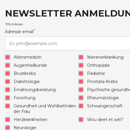
NEWSLETTER ANMELDU
auxRobert Schuman
*
Pflichtfelder
*
Adresse email
Altersmedizin
Nierenerkrankung
Augenheilkunde
Orthopädie
Brustkrebs
Pädiatrie
Diabétologie
Prostata-Krebs
Ernährungsberatung
Psychische gesundhe
Forschung
Rheumatologie
Gesundheit und Wohlbefinden
Schwangerschaft
der Frau
Herzkrankheiten
Wou deet et wéi?
Neurologie