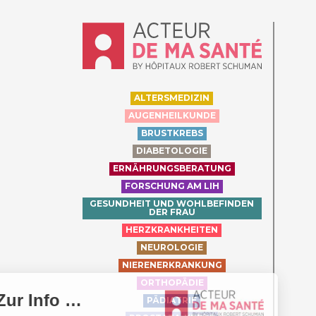
Accueil - Acteur de ma santé, by Hôpit
ALTERSMEDIZIN
AUGENHEILKUNDE
BRUSTKREBS
DIABETOLOGIE
ERNÄHRUNGSBERATUNG
FORSCHUNG AM LIH
GESUNDHEIT UND WOHLBEFINDEN
DER FRAU
HERZKRANKHEITEN
NEUROLOGIE
NIERENERKRANKUNG
ORTHOPÄDIE
PÄDIATRIE