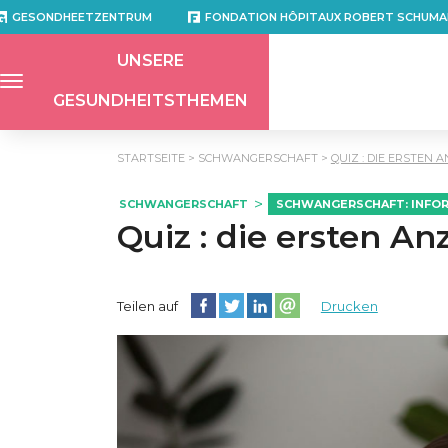
GESONDHEETZENTRUM
FONDATION HÔPITAUX ROBERT SCHUMA
UNSERE
GESUNDHEITSTHEMEN
STARTSEITE
SCHWANGERSCHAFT
QUIZ : DIE ERSTEN
SCHWANGERSCHAFT
SCHWANGERSCHAFT: INFO
Quiz : die ersten A
Diese Seite auf Facebook teilen
Diese Seite auf Twitter teilen
Diese Seite auf LinkedIn teilen
Partager cette page sur e
Teilen auf
Drucken