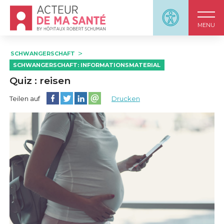
Accueil - Acteur de ma santé, by HôpitauxRobert S
Panneau d'accessi
MENU
SCHWANGERSCHAFT
SCHWANGERSCHAFT: INFORMATIONSMATERIAL
Quiz : reisen
Diese Seite auf Facebook teilen
Diese Seite auf Twitter teilen
Diese Seite auf LinkedIn teilen
Partager cette page sur email
Teilen auf
Drucken