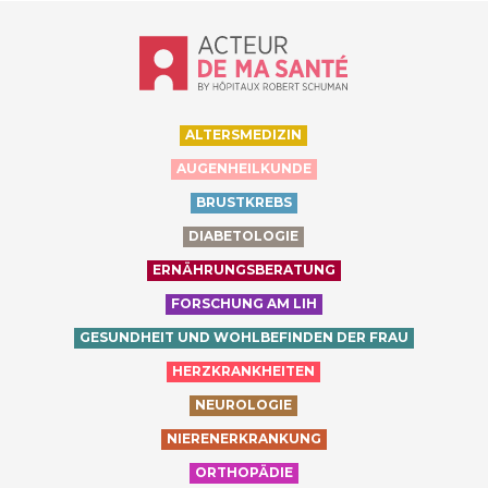
Accueil - Acteur de ma santé, by Hôp
ALTERSMEDIZIN
AUGENHEILKUNDE
BRUSTKREBS
DIABETOLOGIE
ERNÄHRUNGSBERATUNG
FORSCHUNG AM LIH
GESUNDHEIT UND WOHLBEFINDEN DER FRAU
HERZKRANKHEITEN
NEUROLOGIE
NIERENERKRANKUNG
ORTHOPÄDIE