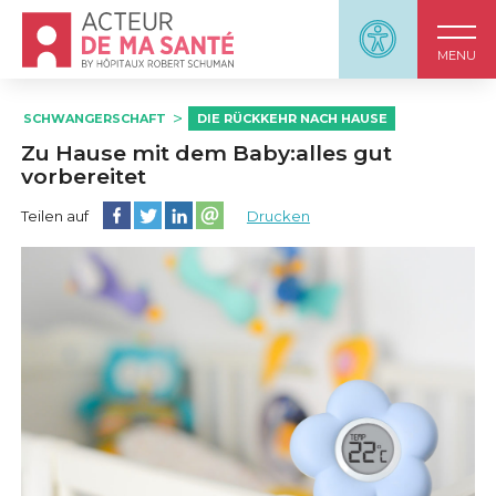
Accueil - Acteur de ma santé, by HôpitauxRobert S
Panneau d'accessi
MENU
SCHWANGERSCHAFT
DIE RÜCKKEHR NACH HAUSE
Zu Hause mit dem Baby:alles gut
vorbereitet
Diese Seite auf Facebook teilen
Diese Seite auf Twitter teilen
Diese Seite auf LinkedIn teilen
Partager cette page sur email
Teilen auf
Drucken