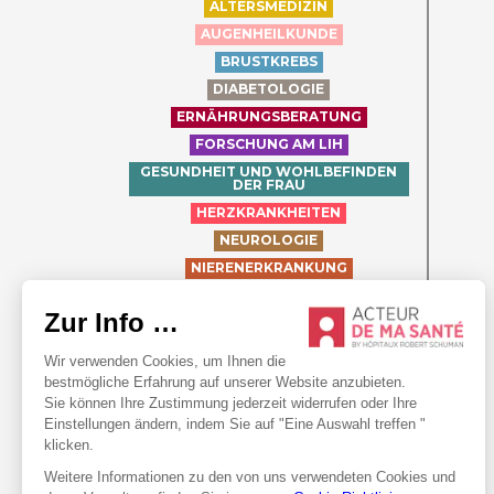
ALTERSMEDIZIN
AUGENHEILKUNDE
BRUSTKREBS
DIABETOLOGIE
ERNÄHRUNGSBERATUNG
FORSCHUNG AM LIH
GESUNDHEIT UND WOHLBEFINDEN
DER FRAU
HERZKRANKHEITEN
NEUROLOGIE
NIERENERKRANKUNG
ORTHOPÄDIE
PÄDIATRIE
PROSTATA-KREBS
PSYCHISCHE GESUNDHEIT
RHEUMATOLOGIE
SCHWANGERSCHAFT
WOU DEET ET WÉI?