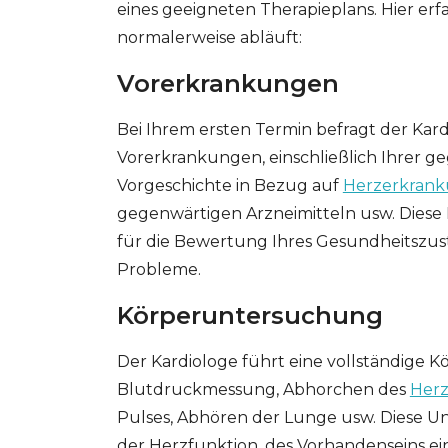
eines geeigneten Therapieplans. Hier erf
normalerweise abläuft:
Vorerkrankungen
Bei Ihrem ersten Termin befragt der Kard
Vorerkrankungen, einschließlich Ihrer g
Vorgeschichte in Bezug auf
Herzerkran
gegenwärtigen Arzneimitteln usw. Diese
für die Bewertung Ihres Gesundheitszust
Probleme.
Körperuntersuchung
Der Kardiologe führt eine vollständige 
Blutdruckmessung, Abhorchen des
Her
Pulses, Abhören der Lunge usw. Diese 
GESONDHEETZENTRUM
FONDATION HÔPITAUX ROB
der Herzfunktion, des Vorhandenseins ei