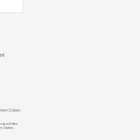
it
genen Daten
zug auf den
en Daten,