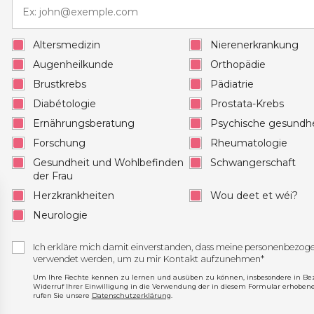
Altersmedizin
Nierenerkrankung
Augenheilkunde
Orthopädie
Brustkrebs
Pädiatrie
Diabétologie
Prostata-Krebs
Ernährungsberatung
Psychische gesundhe
Forschung
Rheumatologie
Gesundheit und Wohlbefinden
Schwangerschaft
der Frau
Herzkrankheiten
Wou deet et wéi?
Neurologie
Ich erkläre mich damit einverstanden, dass meine personenbezo
verwendet werden, um zu mir Kontakt aufzunehmen*
Um Ihre Rechte kennen zu lernen und ausüben zu können, insbesondere in Be
Widerruf Ihrer Einwilligung in die Verwendung der in diesem Formular erhoben
rufen Sie unsere
Datenschutzerklärung
.