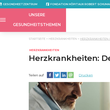
GESONDHEETZENTRUM
FONDATION HÔPITAUX ROBERT SCHUMA
UNSERE
GESUNDHEITSTHEMEN
STARTSEITE
HERZKRANKHEITEN
HERZKRANKHEITEN: 
HERZKRANKHEITEN
Herzkrankheiten: D
Diese Seite auf Facebook teilen
Diese Seite auf Twitter teilen
Diese Seite auf LinkedIn teilen
Partager cette page sur e
Teilen auf
Drucken