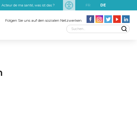
FR
DE
Acteur de ma santé, was ist das ?
uxRobert Schuman
Folgen Sie uns auf den sozialen Netzwerken
n