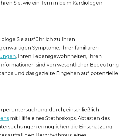
ahren Sie, wie ein Termin beim Kardiologen
iologe Sie ausführlich zu Ihren
egenwärtigen Symptome, Ihrer familiären
kungen
, Ihren Lebensgewohnheiten, Ihren
 Informationen sind von wesentlicher Bedeutung
ands und das gezielte Eingehen auf potenzielle
Körperuntersuchung durch, einschließlich
zens
mit Hilfe eines Stethoskops, Abtasten des
Untersuchungen ermöglichen die Einschätzung
ERT SCHUMAN
HÔPITAUX ROBERT SCHUMAN
nes auffälligen Herzrhythmus, eines