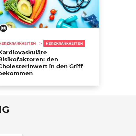
HERZKRANKHEITEN
HERZKRANKHEITEN
Kardiovaskuläre
Risikofaktoren: den
Cholesterinwert in den Griff
bekommen
NG