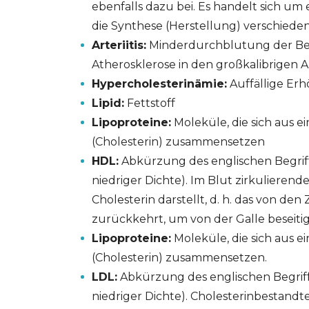
ebenfalls dazu bei. Es handelt sich um
die Synthese (Herstellung) verschiede
Arteriitis:
Minderdurchblutung der Bein
Atherosklerose in den großkalibrigen A
Hypercholesterinämie:
Auffällige Erh
Lipid:
Fettstoff
Lipoproteine:
Moleküle, die sich aus e
(Cholesterin) zusammensetzen
HDL:
Abkürzung des englischen Begrif
niedriger Dichte). Im Blut zirkulierend
Cholesterin darstellt, d. h. das von den
zurückkehrt, um von der Galle beseiti
Lipoproteine:
Moleküle, die sich aus e
(Cholesterin) zusammensetzen.
LDL:
Abkürzung des englischen Begrif
niedriger Dichte). Cholesterinbestandte