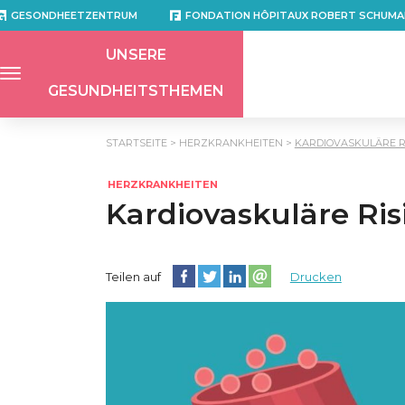
GESONDHEETZENTRUM
FONDATION HÔPITAUX ROBERT SCHUMA
UNSERE
GESUNDHEITSTHEMEN
STARTSEITE
HERZKRANKHEITEN
KARDIOVASKULÄRE R
HERZKRANKHEITEN
Kardiovaskuläre Ris
Diese Seite auf Facebook teilen
Diese Seite auf Twitter teilen
Diese Seite auf LinkedIn teilen
Partager cette page sur e
Teilen auf
Drucken