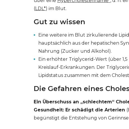
über eine
Hypercholesterinämie
*
, d. h. 
(
LDL
*
) im Blut.
Gut zu wissen
Eine weitere im Blut zirkulierende Lipid
hauptsächlich aus der hepatischen Syn
Nahrung (Zucker und Alkohol).
Ein erhöhter Triglycerid-Wert (über 1,
Kreislauf-Erkrankungen. Der Triglyceri
Lipidstatus zusammen mit dem Choles
Die Gefahren eines Chole
Ein Überschuss an „schlechtem“ Choles
Gesundheit: Er schädigt die Arterien
(
begünstigt die Entstehung von Gerinnsel