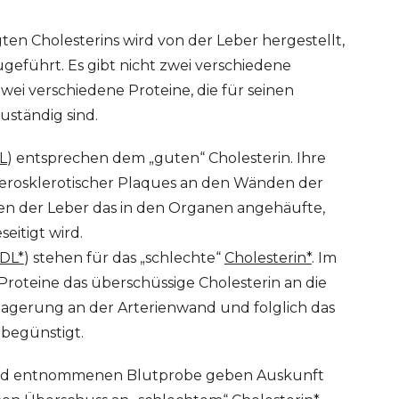
en Cholesterins wird von der Leber hergestellt,
geführt. Es gibt nicht zwei verschiedene
ei verschiedene Proteine, die für seinen
uständig sind.
L
) entsprechen dem „guten“ Cholesterin. Ihre
herosklerotischer Plaques an den Wänden der
en der Leber das in den Organen angehäufte,
seitigt wird.
DL*
) stehen für das „schlechte“
Cholesterin*
. Im
Proteine das überschüssige Cholesterin an die
lagerung an der Arterienwand und folglich das
 begünstigt.
and entnommenen Blutprobe geben Auskunft