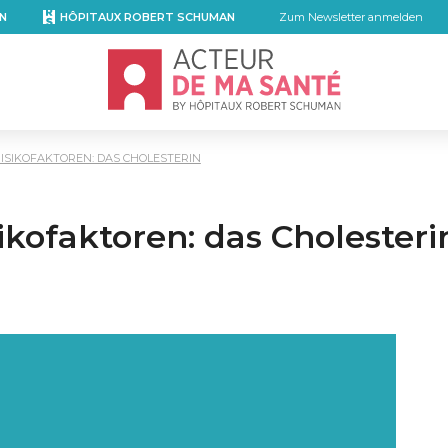
N
HÔPITAUX ROBERT SCHUMAN
Zum Newsletter anmelden
Accueil - Acteur de ma santé, by Hôpita
ISIKOFAKTOREN: DAS CHOLESTERIN
ikofaktoren: das Cholesteri
mail