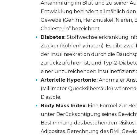
Ansammlung im Blut und zu seiner Auf
Entwicklung behindert allmählich den 
Gewebe (Gehirn, Herzmuskel, Nieren, Be
Cholesterin“ bezeichnet.
Diabetes:
Stoffwechselerkrankung inf
Zucker (Kohlenhydraten). Es gibt zwei 
der Insulinsekretion durch die Bauchs
zurückzuführen ist, und Typ-2-Diabete
einer unzureichenden Insulineffizien
Arterielle Hypertonie:
Anormaler Anst
(Millimeter Quecksilbersäule) währen
Diastole.
Body Mass Index:
Eine Formel zur Be
unter Berücksichtigung seines Gewicht
Bestimmung des bestehenden Risikos
Adipositas. Berechnung des BMI: Gewich