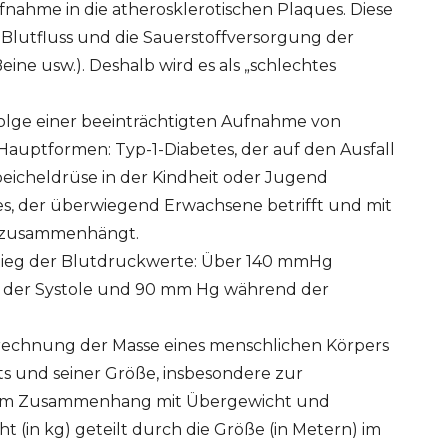
nahme in die atherosklerotischen Plaques. Diese
Blutfluss und die Sauerstoffversorgung der
ine usw.). Deshalb wird es als „schlechtes
olge einer beeinträchtigten Aufnahme von
Hauptformen: Typ-1-Diabetes, der auf den Ausfall
peicheldrüse in der Kindheit oder Jugend
s, der überwiegend Erwachsene betrifft und mit
z zusammenhängt.
ieg der Blutdruckwerte: Über 140 mmHg
d der Systole und 90 mm Hg während der
rechnung der Masse eines menschlichen Körpers
s und seiner Größe, insbesondere zur
 im Zusammenhang mit Übergewicht und
t (in kg) geteilt durch die Größe (in Metern) im