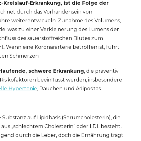
-Kreislauf-Erkrankung, ist die Folge der
zeichnet durch das Vorhandensein von
 Jahre weiterentwickeln: Zunahme des Volumens,
de, was zu einer Verkleinerung des Lumens der
hfluss des sauerstoffreichen Blutes zum
 Wenn eine Koronararterie betroffen ist, führt
ten Schmerzen.
erlaufende, schwere Erkrankung
, die präventiv
sikofaktoren beeinflusst werden, insbesondere
elle Hypertonie
, Rauchen und Adipositas.
 Substanz auf Lipidbasis (Serumcholesterin), die
aus „schlechtem Cholesterin“ oder LDL besteht
.
egend durch die Leber, doch die Ernährung trägt