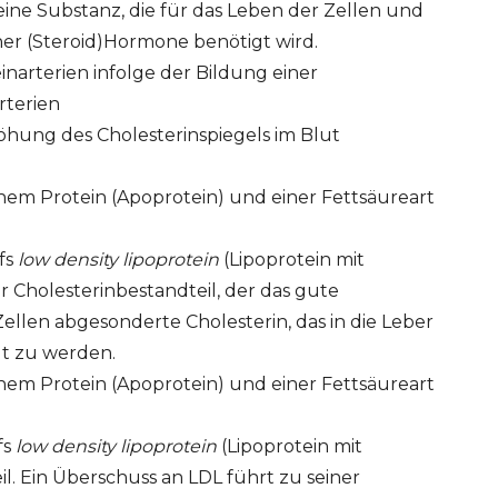
 eine Substanz, die für das Leben der Zellen und
ner (Steroid)Hormone benötigt wird.
arterien infolge der Bildung einer
rterien
öhung des Cholesterinspiegels im Blut
inem Protein (Apoprotein) und einer Fettsäureart
fs
low density lipoprotein
(Lipoprotein mit
er Cholesterinbestandteil, der das gute
 Zellen abgesonderte Cholesterin, das in die Leber
gt zu werden.
inem Protein (Apoprotein) und einer Fettsäureart
fs
low density lipoprotein
(Lipoprotein mit
il. Ein Überschuss an LDL führt zu seiner