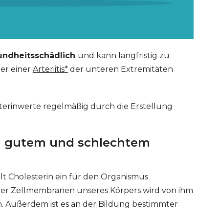
undheitsschädlich
und kann langfristig zu
der einer
Arteriitis
*
der unteren Extremitäten
esterinwerte regelmäßig durch die Erstellung
n gutem und schlechtem
t Cholesterin ein für den Organismus
 der Zellmembranen unseres Körpers wird von ihm
 Außerdem ist es an der Bildung bestimmter
ERT SCHUMAN
HÔPITAUX ROBERT SCHUMAN