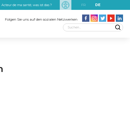
FR
DE
Acteur de ma santé, was ist das ?
uxRobert Schuman
Folgen Sie uns auf den sozialen Netzwerken
n