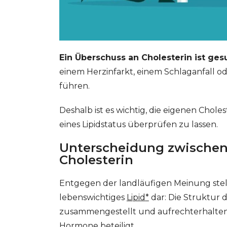
Ein Überschuss an
Cholesterin
ist ges
einem Herzinfarkt, einem Schlaganfall o
führen.
Deshalb ist es wichtig, die eigenen Chol
eines Lipidstatus überprüfen zu lassen.
Unterscheidung zwische
Cholesterin
Entgegen der landläufigen Meinung stell
lebenswichtiges
Lipid
*
dar: Die Struktur
zusammengestellt und aufrechterhalten.
GESONDHEETZENTRUM
FONDATION HÔPITAUX ROB
Hormone beteiligt.