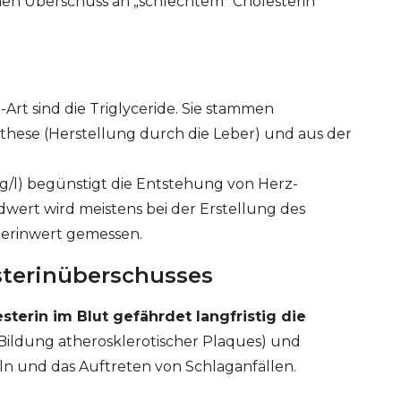
einen Überschuss an „schlechtem“ Cholesterin*
-Art sind die Triglyceride. Sie stammen
these (Herstellung durch die Leber) und aus der
5 g/l) begünstigt die Entstehung von Herz-
dwert wird meistens bei der Erstellung des
terinwert gemessen.
sterinüberschusses
terin im Blut gefährdet langfristig die
Bildung atherosklerotischer Plaques) und
n und das Auftreten von Schlaganfällen.