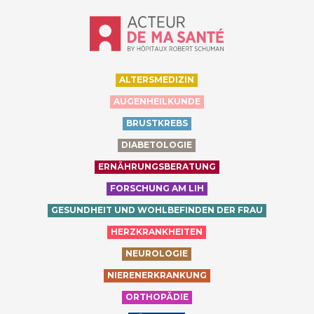
Accueil - Acteur de ma santé, by Hôp
ALTERSMEDIZIN
AUGENHEILKUNDE
BRUSTKREBS
DIABETOLOGIE
ERNÄHRUNGSBERATUNG
FORSCHUNG AM LIH
GESUNDHEIT UND WOHLBEFINDEN DER FRAU
HERZKRANKHEITEN
NEUROLOGIE
NIERENERKRANKUNG
ORTHOPÄDIE