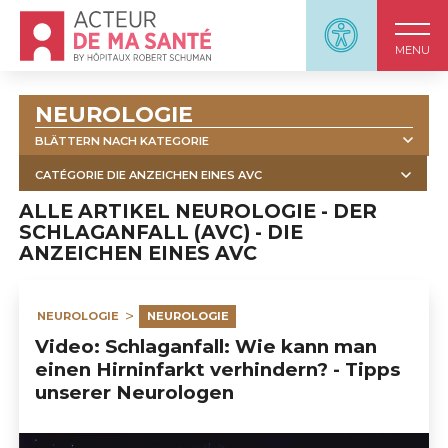
Accueil - Acteur de ma santé, by HôpitauxRobert S
Panneau d'accessi
MENU
NEUROLOGIE
BLÄTTERN NACH KATEGORIE
ALLE
CATÉGORIE DIE ANZEICHEN EINES AVC
ALLE
DIE ANZEICHEN EINES AVC
ALLE ARTIKEL NEUROLOGIE - DER
SCHLAGANFALL (AVC) - DIE
                            DER SCHLAGANFALL (AVC)                        
ANZEICHEN EINES AVC
RISIKOFAKTOREN
DIAGNOSE UND NOTFALLBEHANDLUNG
                            DIE ENTLASSUNG NACH EINEM 
NEUROLOGIE
NEUROLOGIE
SCHLAGANFALL                        
ZUSATZUNTERSUCHUNGEN IM RAHMEN EINES AVC
Video: Schlaganfall: Wie kann man
einen Hirninfarkt verhindern? - Tipps
BETREUUNG DURCH DAS MULTIDISZIPLINÄRE TEAM
unserer Neurologen
BEHANDLUNGEN