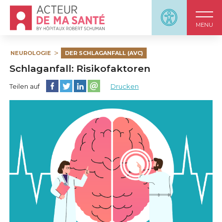
Accueil - Acteur de ma santé, by HôpitauxRobert S
Panneau d'accessi
MENU
NEUROLOGIE
DER SCHLAGANFALL (AVC)
Schlaganfall: Risikofaktoren
Diese Seite auf Facebook teilen
Diese Seite auf Twitter teilen
Diese Seite auf LinkedIn teilen
Partager cette page sur email
Teilen auf
Drucken