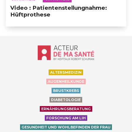
Video : Patientenstellungnahme:
Hüftprothese
Accueil - Acteur de ma santé, by Hôp
ALTERSMEDIZIN
AUGENHEILKUNDE
BRUSTKREBS
DIABETOLOGIE
ERNÄHRUNGSBERATUNG
FORSCHUNG AM LIH
GESUNDHEIT UND WOHLBEFINDEN DER FRAU