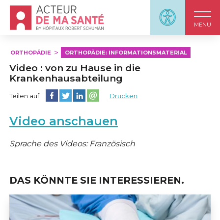
Accueil - Acteur de ma santé, by HôpitauxRobert S
Panneau d'accessi
MENU
ORTHOPÄDIE
ORTHOPÄDIE: INFORMATIONSMATERIAL
Video : von zu Hause in die
Krankenhausabteilung
Diese Seite auf Facebook teilen
Diese Seite auf Twitter teilen
Diese Seite auf LinkedIn teilen
Partager cette page sur email
Teilen auf
Drucken
Video anschauen
Sprache des Videos: Französisch
DAS KÖNNTE SIE INTERESSIEREN.