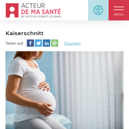
Accueil - Acteur de ma santé, by HôpitauxRobert S
Panneau d'accessi
MENU
Kaiserschnitt
Diese Seite auf Facebook teilen
Diese Seite auf Twitter teilen
Diese Seite auf LinkedIn teilen
Partager cette page sur email
Teilen auf
Drucken