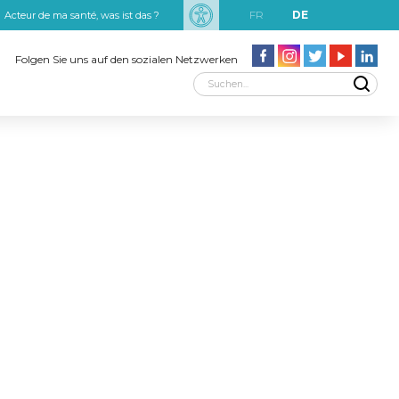
FR
DE
Acteur de ma santé, was ist das ?
uxRobert Schuman
Folgen Sie uns auf den sozialen Netzwerken