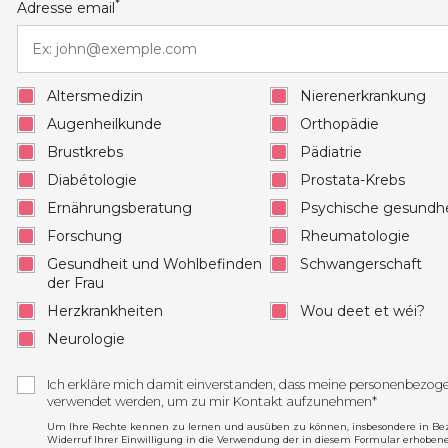
*
Adresse email
Altersmedizin
Nierenerkrankung
Augenheilkunde
Orthopädie
Brustkrebs
Pädiatrie
Diabétologie
Prostata-Krebs
Ernährungsberatung
Psychische gesundhe
Forschung
Rheumatologie
Gesundheit und Wohlbefinden
Schwangerschaft
der Frau
Herzkrankheiten
Wou deet et wéi?
Neurologie
Ich erkläre mich damit einverstanden, dass meine personenbezo
verwendet werden, um zu mir Kontakt aufzunehmen*
Um Ihre Rechte kennen zu lernen und ausüben zu können, insbesondere in Be
Widerruf Ihrer Einwilligung in die Verwendung der in diesem Formular erhoben