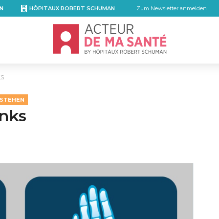
N
HÔPITAUX ROBERT SCHUMAN
Zum Newsletter anmelden
Accueil - Acteur de ma santé, by Hôpita
KS
RSTEHEN
enks
mail