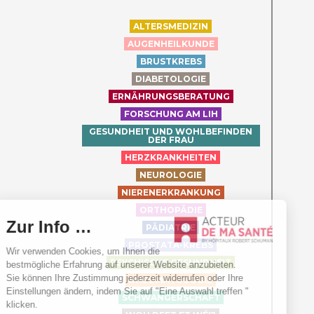
ALTERSMEDIZIN
AUGENHEILKUNDE
BRUSTKREBS
DIABETOLOGIE
ERNÄHRUNGSBERATUNG
FORSCHUNG AM LIH
GESUNDHEIT UND WOHLBEFINDEN
DER FRAU
HERZKRANKHEITEN
NEUROLOGIE
NIERENERKRANKUNG
ORTHOPÄDIE
PÄDIATRIE
PROSTATA-KREBS
PSYCHISCHE GESUNDHEIT
RHEUMATOLOGIE
SCHWANGERSCHAFT