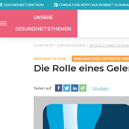
GESONDHEETZENTRUM
FONDATION HÔPITAUX ROBERT SCHUMA
UNSERE
GESUNDHEITSTHEMEN
STARTSEITE
RHEUMATOLOGIE
DIE ROLLE EINES GELEN
RHEUMATOLOGIE
RHEUMATOIDE ARTHRITIS VE
Die Rolle eines Gel
Diese Seite auf Facebook teilen
Diese Seite auf Twitter teilen
Diese Seite auf LinkedIn teilen
Partager cette page sur e
Teilen auf
Drucken