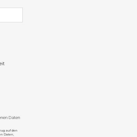
it
genen Daten
zug auf den
en Daten,