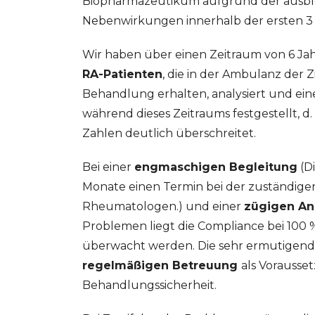
Biopharmazeutikum aufgrund der ausbl
Nebenwirkungen innerhalb der ersten 3
Wir haben über einen Zeitraum von 6 Ja
RA-Patienten
, die in der Ambulanz der 
Behandlung erhalten, analysiert und ei
während dieses Zeitraums festgestellt, d. h
Zahlen deutlich überschreitet.
Bei einer
engmaschigen Begleitung
(Di
Monate einen Termin bei der zuständig
Rheumatologen.) und einer
zügigen A
Problemen liegt die Compliance bei 100 %
überwacht werden. Die sehr ermutigen
regelmäßigen Betreuung
als Vorausse
Behandlungssicherheit.