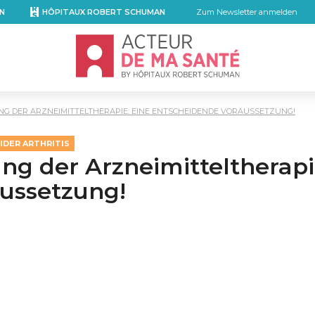
N
HÔPITAUX ROBERT SCHUMAN
Zum Newsletter anmelden
Accueil - Acteur de ma santé, by Hôpita
NG DER ARZNEIMITTELTHERAPIE: EINE ENTSCHEIDENDE VORAUSSETZUNG!
DER ARTHRITIS
ung der Arzneimitteltherapi
ussetzung!
mail