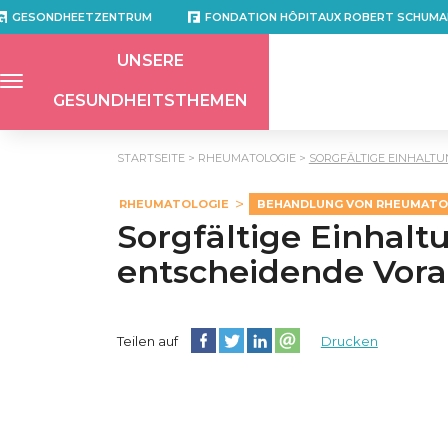
GESONDHEETZENTRUM
FONDATION HÔPITAUX ROBERT SCHUMA
UNSERE
GESUNDHEITSTHEMEN
STARTSEITE
RHEUMATOLOGIE
SORGFÄLTIGE EINHALTU
RHEUMATOLOGIE
BEHANDLUNG VON RHEUMATOI
Sorgfältige Einhalt
entscheidende Vora
Diese Seite auf Facebook teilen
Diese Seite auf Twitter teilen
Diese Seite auf LinkedIn teilen
Partager cette page sur e
Teilen auf
Drucken