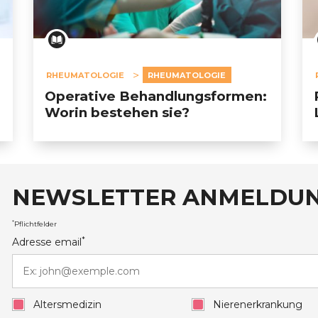
RHEUMATOLOGIE
RHEUMATOLOGIE
Operative Behandlungsformen:
Worin bestehen sie?
NEWSLETTER ANMELDU
auxRobert Schuman
*
Pflichtfelder
*
Adresse email
Altersmedizin
Nierenerkrankung