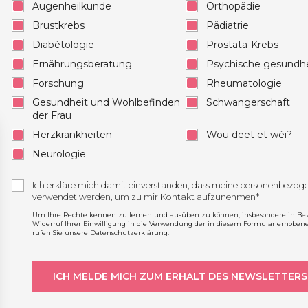
Augenheilkunde
Orthopädie
Brustkrebs
Pädiatrie
Diabétologie
Prostata-Krebs
Ernährungsberatung
Psychische gesundhe
Forschung
Rheumatologie
Gesundheit und Wohlbefinden
Schwangerschaft
der Frau
Herzkrankheiten
Wou deet et wéi?
Neurologie
Ich erkläre mich damit einverstanden, dass meine personenbezo
verwendet werden, um zu mir Kontakt aufzunehmen*
Um Ihre Rechte kennen zu lernen und ausüben zu können, insbesondere in Be
Widerruf Ihrer Einwilligung in die Verwendung der in diesem Formular erhoben
rufen Sie unsere
Datenschutzerklärung
.