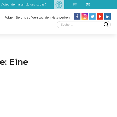
FR
DE
Acteur de ma santé, was ist das ?
uxRobert Schuman
Folgen Sie uns auf den sozialen Netzwerken
e: Eine