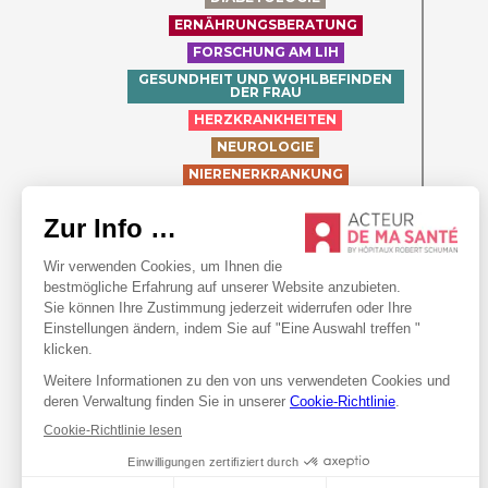
ERNÄHRUNGSBERATUNG
FORSCHUNG AM LIH
GESUNDHEIT UND WOHLBEFINDEN
DER FRAU
HERZKRANKHEITEN
NEUROLOGIE
NIERENERKRANKUNG
ORTHOPÄDIE
PÄDIATRIE
PROSTATA-KREBS
PSYCHISCHE GESUNDHEIT
RHEUMATOLOGIE
SCHWANGERSCHAFT
WOU DEET ET WÉI?