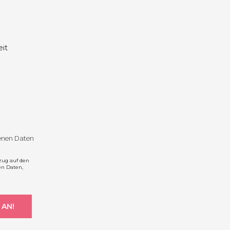
it
genen Daten
zug auf den
en Daten,