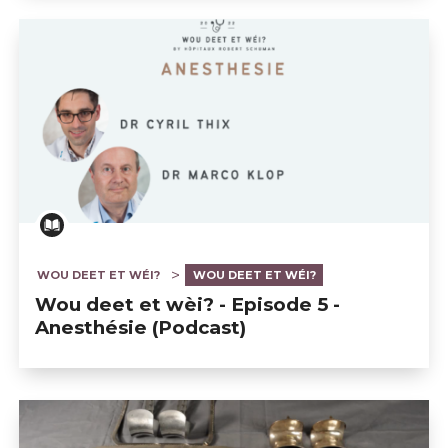
WOU DEET ET WÉI?
WOU DEET ET WÉI?
Wou deet et wèi? - Episode 5 -
Anesthésie (Podcast)