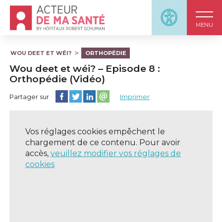
Accueil - Acteur de ma santé, by HôpitauxRobert S
Panneau d'accessi
MENU
WOU DEET ET WÉI?
ORTHOPÉDIE
Wou deet et wéi? – Episode 8 :
Orthopédie (Vidéo)
Partager cette page sur Facebook
Partager cette page sur Twitter
Partager cette page sur LinkedIn
Partager cette page sur email
Partager sur
Imprimer
Vos réglages cookies empêchent le
chargement de ce contenu. Pour avoir
accès,
veuillez modifier vos réglages de
cookies