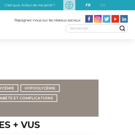
FR
DE
C’est quoi, Acteur de ma santé ?
uxRobert Schuman
Rejoignez-nous sur les réseaux sociaux
YCÉMIE
HYPOGLYCÉMIE
IABÈTE ET COMPLICATIONS
ES + VUS