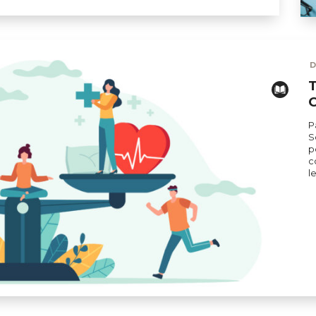
La
D
T
P
S
p
c
l
ERT SCHUMAN
HÔPITAUX ROBERT SCHUMAN