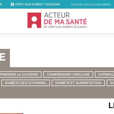
N
HÔPITAUX ROBERT SCHUMAN
Inscrivez-vous à la newsletter
Accueil - Acteur de ma santé, by Hôpita
E
PRENDRE LA GLYCÉMIE
COMPRENDRE L'INSULINE
HYPERGL
DIABÈTE GESTATIONNEL
DIABÈTE ET ALIMENTATION
D
L