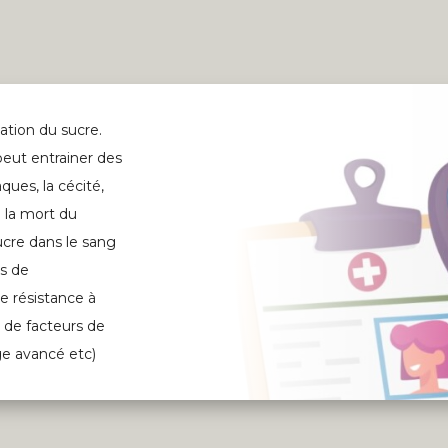
ation du sucre.
 peut entrainer des
ues, la cécité,
i la mort du
sucre dans le sang
as de
e résistance à
e de facteurs de
âge avancé etc)