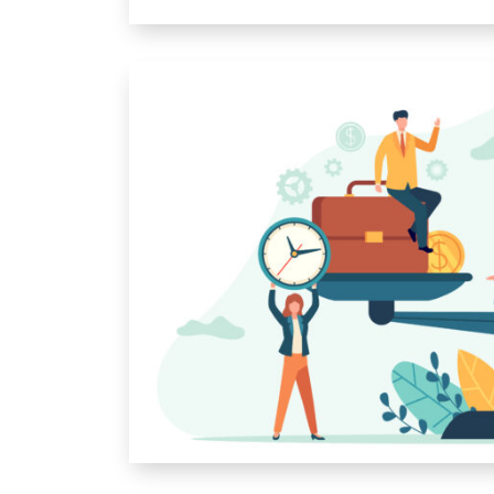
Travail et maladie … Comment réagir ?
GESONDHEETZENTRUM
FONDATION HÔPITAUX ROB