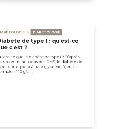
IABÉTOLOGIE
DIABÉTOLOGIE
iabète de type I : qu'est-ce
ue c'est ?
u'est-ce que le diabète de type I ? D’après
es recommandations de l’OMS, le diabète de
ype I correspond à : une glycémie à jeun
ormale < 1,10 g/L ;…