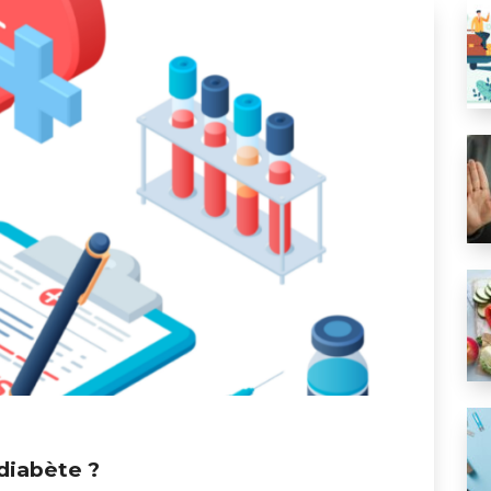
Tr
Con
Le
 diabète ?