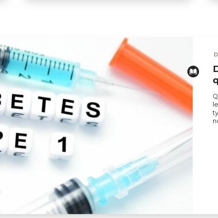
D
D
q
Q
l
t
n