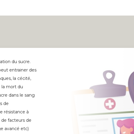
ation du sucre.
 peut entrainer des
ues, la cécité,
i la mort du
sucre dans le sang
as de
e résistance à
e de facteurs de
âge avancé etc)