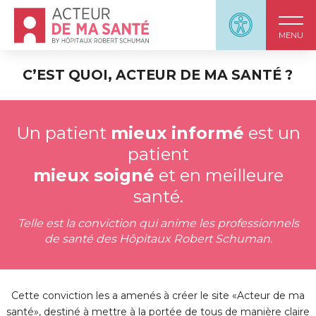
Accueil - Acteur de ma santé, by HôpitauxRobert S
Panneau d'accessi
MENU
C’EST QUOI, ACTEUR DE MA SANTÉ ?
Un patient
mieux informé
est un
patient
mieux soigné
et en meilleure
santé.
Telle est la conviction qui anime les professionnels
de santé des Hôpitaux Robert Schuman.
Cette conviction les a amenés à créer le site «Acteur de ma
santé», destiné à mettre à la portée de tous de manière claire