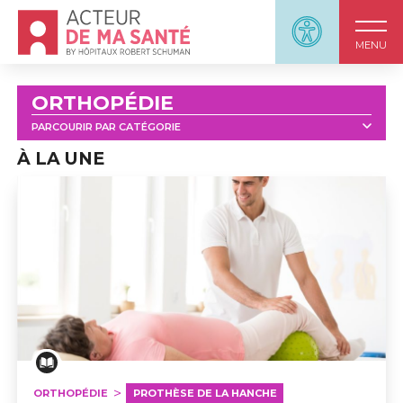
Accueil - Acteur de ma santé, by HôpitauxRobert S
Panneau d'accessi
MENU
ORTHOPÉDIE
PARCOURIR PAR CATÉGORIE
TOUT
ORTHOPÉDIE : OUTILS
WEBINARS
À LA UNE
PROTHÈSE DE LA HANCHE
PROTHÈSE DU GENOU
OSTÉOPOROSE
Vivre mieux avec une prothèse de la hanche
ORTHOPÉDIE
PROTHÈSE DE LA HANCHE