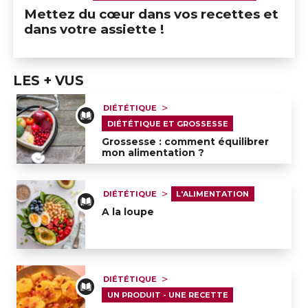
Mettez du cœur dans vos recettes et
DIÉTÉTIQUE ET DIABÈTE
dans votre assiette !
DIÉTÉTIQUE ET MALADIES DU COEUR
UN PRODUIT - UNE RECETTE
LES + VUS
RECETTES SANS GLUTEN
DIÉTÉTIQUE
DIÉTÉTIQUE ET GROSSESSE
Grossesse : comment équilibrer
mon alimentation ?
Grossesse : comment équilibrer mon alimentation ?
DIÉTÉTIQUE
L'ALIMENTATION
A la loupe
A la loupe
DIÉTÉTIQUE
UN PRODUIT - UNE RECETTE