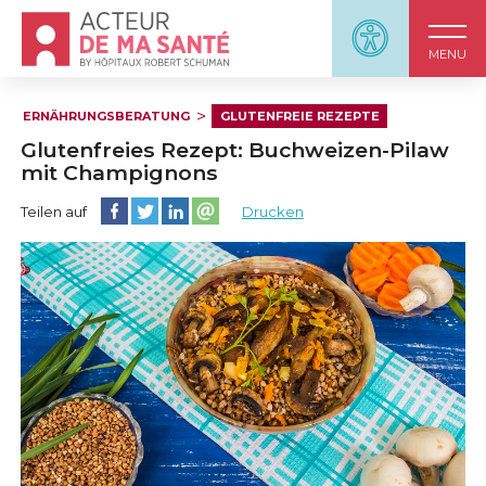
Accueil - Acteur de ma santé, by HôpitauxRobert S
Panneau d'accessi
MENU
ERNÄHRUNGSBERATUNG
GLUTENFREIE REZEPTE
Glutenfreies Rezept: Buchweizen-Pilaw
mit Champignons
Diese Seite auf Facebook teilen
Diese Seite auf Twitter teilen
Diese Seite auf LinkedIn teilen
Partager cette page sur email
Teilen auf
Drucken