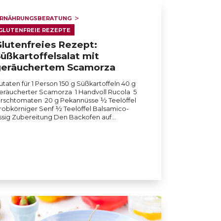
RNÄHRUNGSBERATUNG
GLUTENFREIE REZEPTE
lutenfreies Rezept:
üßkartoffelsalat mit
geräuchertem Scamorza
utaten für 1 Person 150 g Süßkartoffeln 40 g
eräucherter Scamorza 1 Handvoll Rucola 5
irschtomaten 20 g Pekannüsse ½ Teelöffel
robkörniger Senf ½ Teelöffel Balsamico-
ssig Zubereitung Den Backofen auf…