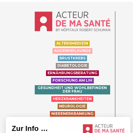
Accueil - Acteur de ma santé, by Hôpit
ALTERSMEDIZIN
AUGENHEILKUNDE
BRUSTKREBS
DIABETOLOGIE
ERNÄHRUNGSBERATUNG
FORSCHUNG AM LIH
GESUNDHEIT UND WOHLBEFINDEN
DER FRAU
HERZKRANKHEITEN
NEUROLOGIE
NIERENERKRANKUNG
ORTHOPÄDIE
PÄDIATRIE