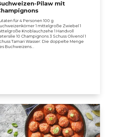
uchweizen-Pilaw mit
Champignons
utaten für 4 Personen 100 g
uchweizenkörner 1 mittelgroße Zwiebel 1
ittelgroße Knoblauchzehe 1 Handvoll
etersilie 10 Champignons 3 Schuss Olivenöl 1
chuss Tamari Wasser: Die doppelte Menge
es Buchweizens…