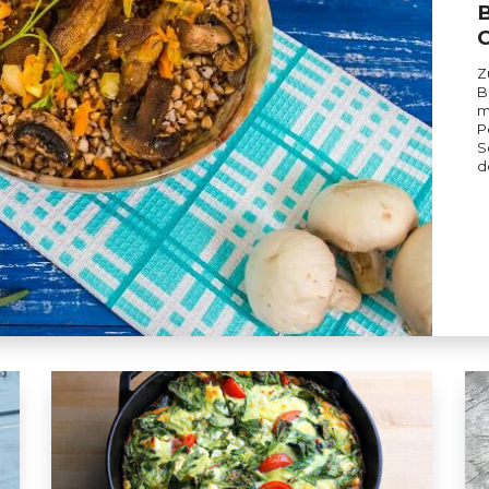
B
Z
B
m
P
S
d
 mit Champignons