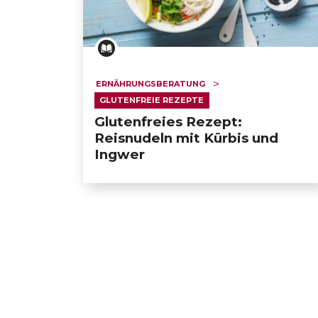
ERNÄHRUNGSBERATUNG
GLUTENFREIE REZEPTE
Glutenfreies Rezept:
Reisnudeln mit Kürbis und
Ingwer