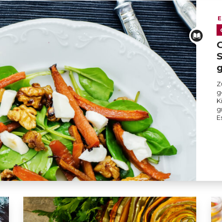
E
G
S
Z
g
K
g
E
 mit geräuchertem Scamorza