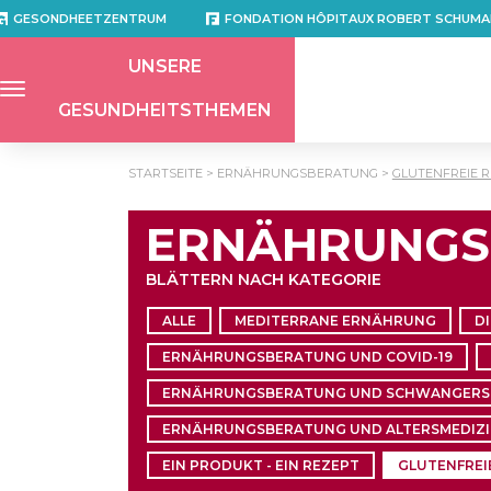
GESONDHEETZENTRUM
FONDATION HÔPITAUX ROBERT SCHUMA
UNSERE
GESUNDHEITSTHEMEN
STARTSEITE
ERNÄHRUNGSBERATUNG
GLUTENFREIE 
ERNÄHRUNGS
BLÄTTERN NACH KATEGORIE
ALLE
MEDITERRANE ERNÄHRUNG
D
ERNÄHRUNGSBERATUNG UND COVID-19
ERNÄHRUNGSBERATUNG UND SCHWANGERS
ERNÄHRUNGSBERATUNG UND ALTERSMEDIZ
EIN PRODUKT - EIN REZEPT
GLUTENFREI