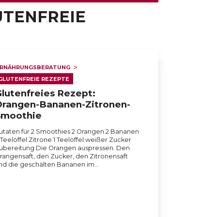
UTENFREIE
RNÄHRUNGSBERATUNG
GLUTENFREIE REZEPTE
lutenfreies Rezept:
rangen-Bananen-Zitronen-
Smoothie
utaten für 2 Smoothies 2 Orangen 2 Bananen
 Teelöffel Zitrone 1 Teelöffel weißer Zucker
ubereitung Die Orangen auspressen. Den
rangensaft, den Zucker, den Zitronensaft
nd die geschälten Bananen im…