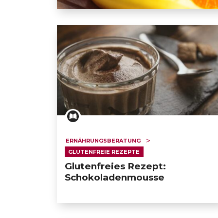
Glutenfreies Rezept: Orangen-Bananen-
ERNÄHRUNGSBERATUNG
GLUTENFREIE REZEPTE
Glutenfreies Rezept:
Schokoladenmousse
GESONDHEETZENTRUM
FONDATION HÔPITAUX ROB