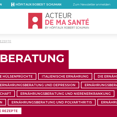
N
HÔPITAUX ROBERT SCHUMAN
Zum Newsletter anmelden
Accueil - Acteur de ma santé, by Hôpita
REZEPTE
BERATUNG
IE HÜLSENFRÜCHTE
ITALIENISCHE ERNÄHRUNG
DIE ERNÄ
ERNÄHRUNGSBERATUNG UND DEPRESSION
ERNÄHRUNGSBERA
CHAFT
ERNÄHRUNGSBERATUNG UND NIERENERKRANKUNG
IN
ERNÄHRUNGSBERATUNG UND POLYARTHRITIS
ERNÄHR
E REZEPTE