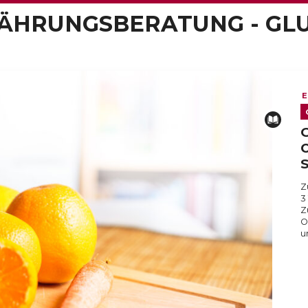
NÄHRUNGSBERATUNG - GL
E
G
O
Z
3
Z
O
u