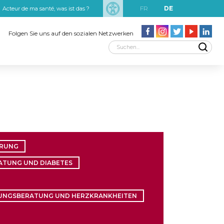
FR
DE
Acteur de ma santé, was ist das ?
uxRobert Schuman
Folgen Sie uns auf den sozialen Netzwerken
HRUNG
TUNG UND DIABETES
UNGSBERATUNG UND HERZKRANKHEITEN