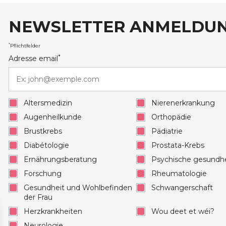
NEWSLETTER ANMELDU
auxRobert Schuman
*
Pflichtfelder
*
Adresse email
Altersmedizin
Nierenerkrankung
Augenheilkunde
Orthopädie
Brustkrebs
Pädiatrie
Diabétologie
Prostata-Krebs
Ernährungsberatung
Psychische gesundhe
Forschung
Rheumatologie
Gesundheit und Wohlbefinden
Schwangerschaft
der Frau
Herzkrankheiten
Wou deet et wéi?
Neurologie