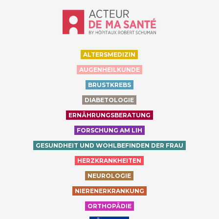
Accueil - Acteur de ma santé, by Hôp
ALTERSMEDIZIN
AUGENHEILKUNDE
BRUSTKREBS
DIABETOLOGIE
ERNÄHRUNGSBERATUNG
FORSCHUNG AM LIH
GESUNDHEIT UND WOHLBEFINDEN DER FRAU
HERZKRANKHEITEN
NEUROLOGIE
NIERENERKRANKUNG
ORTHOPÄDIE