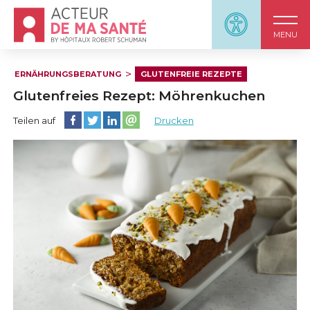
Accueil - Acteur de ma santé, by HôpitauxRobert S
Panneau d'accessi
MENU
ERNÄHRUNGSBERATUNG
GLUTENFREIE REZEPTE
Glutenfreies Rezept: Möhrenkuchen
Diese Seite auf Facebook teilen
Diese Seite auf Twitter teilen
Diese Seite auf LinkedIn teilen
Partager cette page sur email
Teilen auf
Drucken