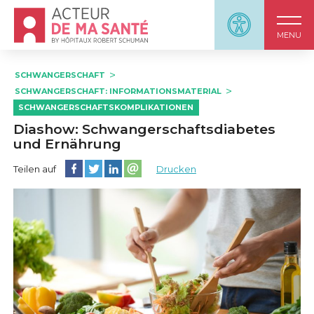
Accueil - Acteur de ma santé, by HôpitauxRobert S
Panneau d'accessi
MENU
SCHWANGERSCHAFT
SCHWANGERSCHAFT: INFORMATIONSMATERIAL
SCHWANGERSCHAFTSKOMPLIKATIONEN
Diashow: Schwangerschaftsdiabetes
und Ernährung
Diese Seite auf Facebook teilen
Diese Seite auf Twitter teilen
Diese Seite auf LinkedIn teilen
Partager cette page sur email
Teilen auf
Drucken