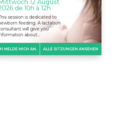
Mittwoch 12 August
2026 de 10h à 12h
This session is dedicated to
newborn feeding. A lactation
consultant will give you
information about…
CH MELDE MICH AN.
ALLE SITZUNGEN ANSEHEN