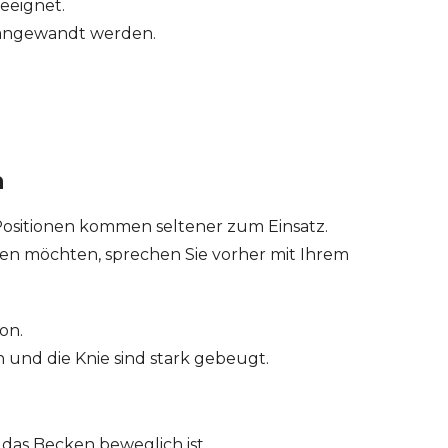
geeignet.
e angewandt werden.
n
Positionen kommen seltener zum Einsatz.
men möchten, sprechen Sie vorher mit Ihrem
on.
und die Knie sind stark gebeugt.
das Becken beweglich ist.