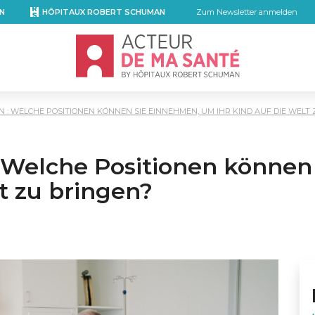
N
HÔPITAUX ROBERT SCHUMAN
Zum Newsletter anmelden
Accueil - Acteur de ma santé, by Hôpita
 : WELCHE POSITIONEN KÖNNEN SIE EINNEHMEN, UM IHR KIND AUF DIE WELT
: Welche Positionen könne
lt zu bringen?
mail