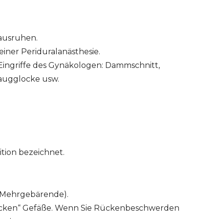
 ausruhen.
 einer Periduralanästhesie.
e Eingriffe des Gynäkologen: Dammschnitt,
augglocke usw.
ition bezeichnet.
 (Mehrgebärende).
dicken“ Gefäße. Wenn Sie Rückenbeschwerden