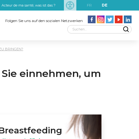
FR
DE
Acteur de ma santé, was ist das ?
uxRobert Schuman
Folgen Sie uns auf den sozialen Netzwerken
 ZU BRINGEN?
n Sie einnehmen, um
Breastfeeding