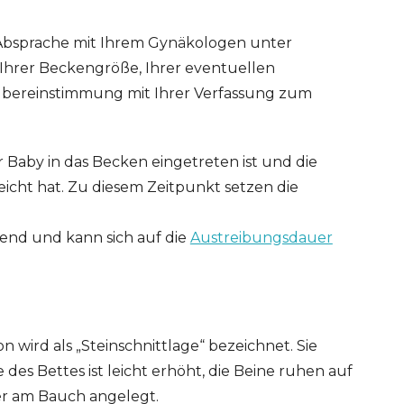
e in Absprache mit Ihrem Gynäkologen unter
Ihrer Beckengröße, Ihrer eventuellen
 Übereinstimmung mit Ihrer Verfassung zum
 Baby in das Becken eingetreten ist und die
cht hat. Zu diesem Zeitpunkt setzen die
end und kann sich auf die
Austreibungsdauer
wird als „Steinschnittlage“ bezeichnet. Sie
es Bettes ist leicht erhöht, die Beine ruhen auf
ERT SCHUMAN
HÔPITAUX ROBERT SCHUMAN
er am Bauch angelegt.