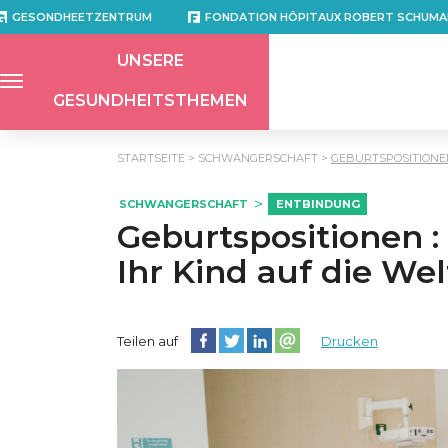
GESONDHEETZENTRUM
FONDATION HÔPITAUX ROBERT SCHUMA
UNSERE
GESUNDHEITSTHEMEN
STARTSEITE
SCHWANGERSCHAFT
GEBURTSPOSITIONEN
SCHWANGERSCHAFT
ENTBINDUNG
Geburtspositionen 
Ihr Kind auf die We
Diese Seite auf Facebook teilen
Diese Seite auf Twitter teilen
Diese Seite auf LinkedIn teilen
Partager cette page sur e
Teilen auf
Drucken