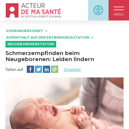
Accueil - Acteur de ma santé, by HôpitauxRobert S
Panneau d'accessi
MENU
SCHWANGERSCHAFT
AUFENTHALT AUF DER ENTBINDUNGSSTATION
NEUGEBORENENSTATION
Schmerzempfinden beim
Neugeborenen: Leiden lindern
Diese Seite auf Facebook teilen
Diese Seite auf Twitter teilen
Diese Seite auf LinkedIn teilen
Partager cette page sur email
Teilen auf
Drucken