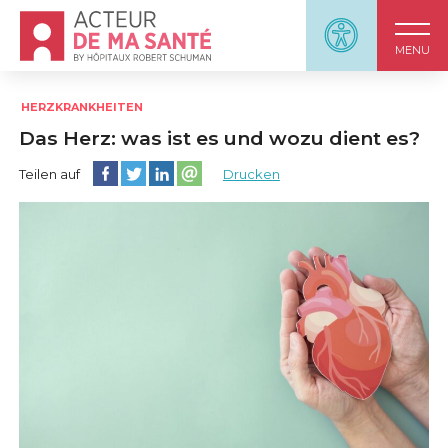
Accueil - Acteur de ma santé, by HôpitauxRobert S
Panneau d'accessi
MENU
HERZKRANKHEITEN
Das Herz: was ist es und wozu dient es?
Diese Seite auf Facebook teilen
Diese Seite auf Twitter teilen
Diese Seite auf LinkedIn teilen
Partager cette page sur email
Teilen auf
Drucken