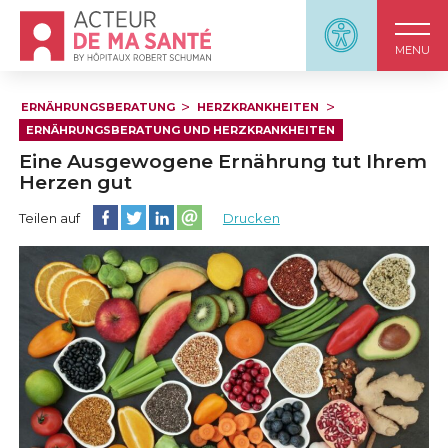
Accueil - Acteur de ma santé, by HôpitauxRobert S
Panneau d'accessi
MENU
ERNÄHRUNGSBERATUNG
HERZKRANKHEITEN
ERNÄHRUNGSBERATUNG UND HERZKRANKHEITEN
Eine Ausgewogene Ernährung tut Ihrem
Herzen gut
Diese Seite auf Facebook teilen
Diese Seite auf Twitter teilen
Diese Seite auf LinkedIn teilen
Partager cette page sur email
Teilen auf
Drucken