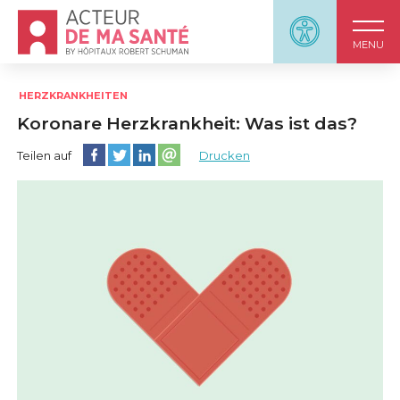
Accueil - Acteur de ma santé, by HôpitauxRobert S
Panneau d'accessi
MENU
HERZKRANKHEITEN
Koronare Herzkrankheit: Was ist das?
Diese Seite auf Facebook teilen
Diese Seite auf Twitter teilen
Diese Seite auf LinkedIn teilen
Partager cette page sur email
Teilen auf
Drucken