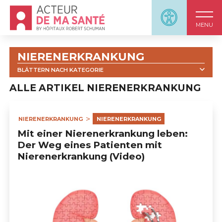
Accueil - Acteur de ma santé, by HôpitauxRobert S
Panneau d'accessi
MENU
NIERENERKRANKUNG
BLÄTTERN NACH KATEGORIE
ALLE ARTIKEL NIERENERKRANKUNG
ALLE
                            VIDEOS                        
NIERENERKRANKUNG
NIERENERKRANKUNG
                            NIERENERKRANKUNG: 
Mit einer Nierenerkrankung leben:
INFORMATIONSMATERIAL                        
Der Weg eines Patienten mit
Nierenerkrankung (Video)
                            DIE KRANKHEIT VERSTEHEN                        
                            HÄMODIALYSE                        