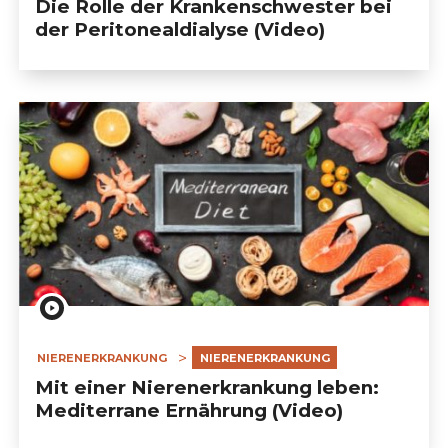
Die Rolle der Krankenschwester bei
                            WEBINARS                        
der Peritonealdialyse (Video)
                            QUIZ                        
NIERENERKRANKUNG
NIERENERKRANKUNG
Mit einer Nierenerkrankung leben:
Mediterrane Ernährung (Video)