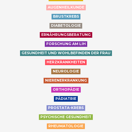
AUGENHEILKUNDE
BRUSTKREBS
DIABETOLOGIE
ERNÄHRUNGSBERATUNG
FORSCHUNG AM LIH
GESUNDHEIT UND WOHLBEFINDEN DER FRAU
HERZKRANKHEITEN
NEUROLOGIE
NIERENERKRANKUNG
ORTHOPÄDIE
PÄDIATRIE
PROSTATA-KREBS
PSYCHISCHE GESUNDHEIT
RHEUMATOLOGIE