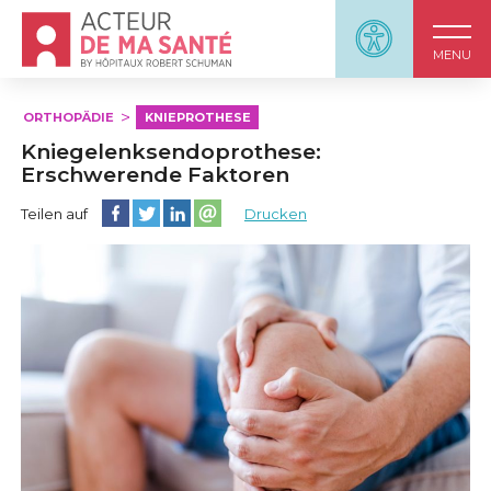
Accueil - Acteur de ma santé, by HôpitauxRobert S
Panneau d'accessi
MENU
ORTHOPÄDIE
KNIEPROTHESE
Kniegelenksendoprothese:
Erschwerende Faktoren
Diese Seite auf Facebook teilen
Diese Seite auf Twitter teilen
Diese Seite auf LinkedIn teilen
Partager cette page sur email
Teilen auf
Drucken